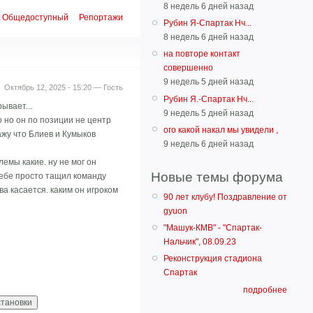
8 недель 6 дней назад
Общедоступный
Репортажи
Рубин Я-Спартак Нч...
8 недель 6 дней назад
на повторе контакт
совершенно
9 недель 5 дней назад
Октябрь 12, 2025 - 15:20 — Гость
Рубин Я.-Спартак Нч...
ывает...
9 недель 5 дней назад
о но он по позиции не центр
ого какой накал мы увидели ,
ажу что Блиев и Кумыков
9 недель 6 дней назад
лемы какие. ну не мог он
Новые темы форума
 себе просто тащил команду
а касается. каким он игроком
90 лет клубу! Поздравление от
gyuon
"Машук-КМВ" - "Спартак-
Нальчик", 08.09.23
Реконструкция стадиона
Спартак
подробнее