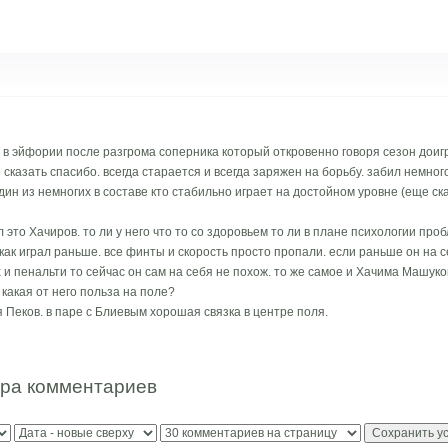
я в эйфории после разгрома соперника который откровенно говоря сезон доигр
 сказать спасибо. всегда старается и всегда заряжен на борьбу. забил немног
дин из немногих в составе кто стабильно играет на достойном уровне (еще ск
л это Хачиров. то ли у него что то со здоровьем то ли в плане психологии проб
 как играл раньше. все финты и скорость просто пропали. если раньше он на
 пенальти то сейчас он сам на себя не похож. то же самое и Хачима Машуков
 какая от него польза на поле?
я Пеков. в паре с Блиевым хорошая связка в центре поля.
тра комментариев