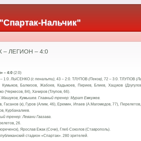
"Спартак-Нальчик"
– ЛЕГИОН – 4:0
» – 4:0
(2:0)
 – 1:0. ЛЫСЕНКО
(с пенальти),
43 – 2:0. ТЛУПОВ
(Пеков),
72 – 3:0. ТЛУПОВ
(Л
: Кумыков, Балкизов, Жабоев, Кадыкоев, Пириев, Блиев, Хацуков (Дзугулов,
о (Черкесов, 84), Хачиров (Тлупов, 66).
Х.Машуков, Кумышев. Главный тренер: Мурат Емкужев.
, Гасанов (к), Гуров (Алим, 46), Еремин, Ипаев (А.Магомедов, 77), Перелетов
ов, Курбаналиев.
ный тренер: Левани Гвазава.
релетов, 26.
ореченск), Ярослав Ежак (Сочи), Глеб Соколов (Ставрополь).
еспубликанский стадион «Спартак». 280 зрителей.