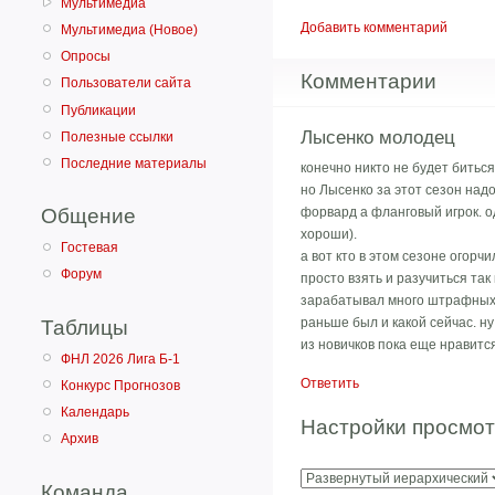
Мультимедиа
Добавить комментарий
Мультимедиа (Новое)
Опросы
Комментарии
Пользователи сайта
Публикации
Лысенко молодец
Полезные ссылки
Последние материалы
конечно никто не будет битьс
но Лысенко за этот сезон надо
форвард а фланговый игрок. о
Общение
хороши).
Гостевая
а вот кто в этом сезоне огорчи
Форум
просто взять и разучиться так
зарабатывал много штрафных и
раньше был и какой сейчас. ну
Таблицы
из новичков пока еще нравитс
ФНЛ 2026 Лига Б-1
Ответить
Конкурс Прогнозов
Календарь
Настройки просмо
Архив
Команда