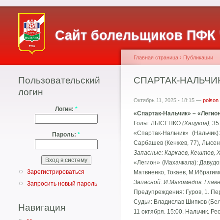
Сайт болельщиков ПФК 
Главная страница
›
Публикации
Пользовательский
СПАРТАК-НАЛЬЧИК 
логин
Октябрь 11, 2025 - 18:15 —
poison
Логин:
*
«Спартак-Нальчик» – «Легион
Голы: ЛЫСЕНКО
(Хацуков),
35
«Спартак-Нальчик» (Нальчик)
Пароль:
*
Сарбашев (Кенжев, 77), Лысенк
Запасные: Каркаев, Кештов, 
«Легион» (Махачкала): Давудов
Зарегистрироваться
Матвиенко, Токаев, М.Ибрагим
Запасной: И.Магомедов. Глав
Запросить новый пароль
Предупреждения: Гуров, 1. Пе
Судьи: Владислав Шипков (Бел
Навигация
11 октября. 15:00. Нальчик. Р