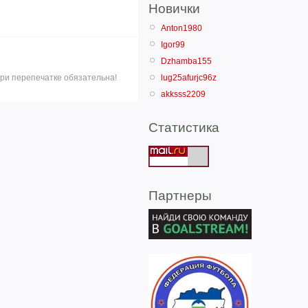
Новички
Anton1980
Igor99
Dzhamba155
ри перепечатке обязательна!
lug25afurjc96z
akksss2209
Статистика
Партнеры