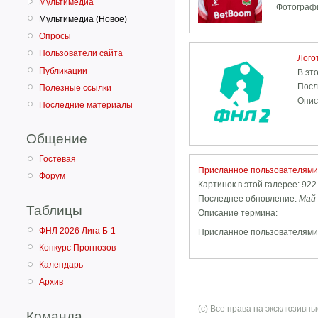
Мультимедиа
Фотографи
Мультимедиа (Новое)
Опросы
Пользователи сайта
Лого
Публикации
В эт
Посл
Полезные ссылки
Опис
Последние материалы
Общение
Гостевая
Присланное пользователями
Форум
Картинок в этой галерее: 922
Последнее обновление:
Май 
Таблицы
Описание термина:
ФНЛ 2026 Лига Б-1
Присланное пользователями
Конкурс Прогнозов
Календарь
Архив
(с) Все права на эксклюзив
Команда