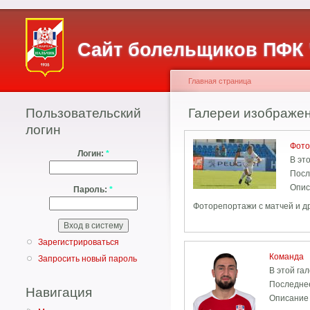
Сайт болельщиков ПФК 
Главная страница
Пользовательский
Галереи изображе
логин
Фото
Логин:
*
В эт
Посл
Опис
Пароль:
*
Фоторепортажи с матчей и д
Зарегистрироваться
Команда
Запросить новый пароль
В этой га
Последне
Навигация
Описание