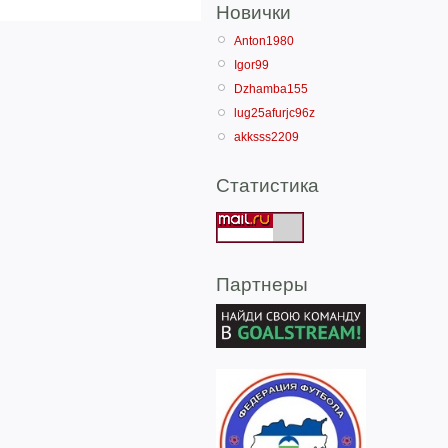
Новички
Anton1980
Igor99
Dzhamba155
lug25afurjc96z
akksss2209
Статистика
Партнеры