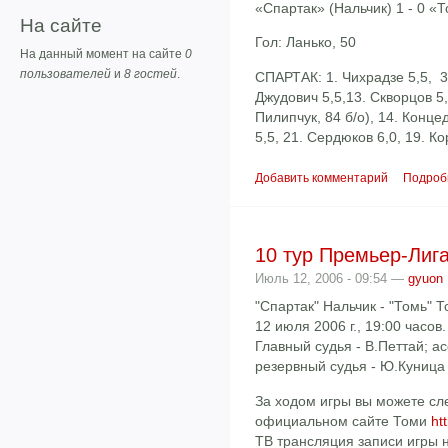
«Спартак» (Нальчик) 1 - 0 «
На сайте
Гол: Ланько, 50
На данный момент на сайте
0
пользователей
и
8 гостей
.
СПАРТАК: 1. Чихрадзе 5,5, 3. 
Джудович 5,5,13. Скворцов 5,5,
Пилипчук, 84 б/о), 14. Концед
5,5, 21. Сердюков 6,0, 19. Ко
Добавить комментарий
Подроб
10 тур Премьер-Лиг
Июль 12, 2006 - 09:54 —
gyuon
"Спартак" Нальчик - "Томь" Т
12 июля 2006 г., 19:00 часов.
Главный судья - В.Петтай; а
резервный судья - Ю.Куница
За ходом игры вы можете сл
официальном сайте Томи
ht
ТВ трансляция записи игры 