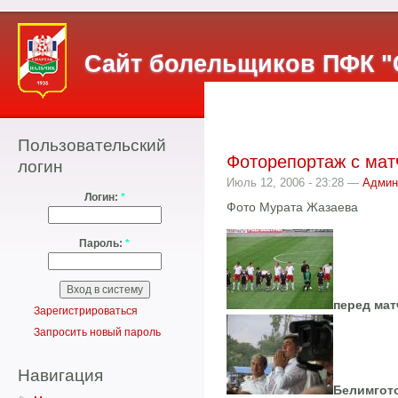
Сайт болельщиков ПФК "
Пользовательский
Фоторепортаж с матч
логин
Июль 12, 2006 - 23:28 —
Админ
Логин:
*
Фото Мурата Жазаева
Пароль:
*
перед мат
Зарегистрироваться
Запросить новый пароль
Навигация
Белимгото