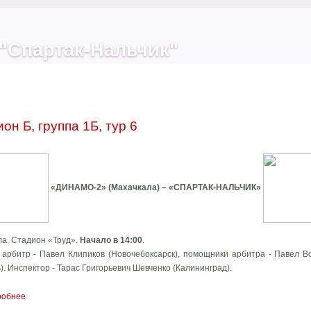
"Спартак-Нальчик"
он Б, группа 1Б, тур 6
«ДИНАМО-2» (Махачкала) – «СПАРТАК-НАЛЬЧИК»
а. Стадион «Труд».
Начало в 14:00
.
арбитр - Павел Клипиков (Новочебоксарск), помощники арбитра - Павел Во
). Инспектор - Тарас Григорьевич Шевченко (Калининград).
робнее