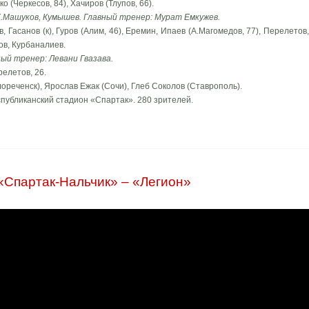
о (Черкесов, 84), Хачиров (Тлупов, 66).
Х.Машуков, Кумышев. Главный тренер: Мурат Емкужев.
, Гасанов (к), Гуров (Алим, 46), Еремин, Ипаев (А.Магомедов, 77), Перелетов
ов, Курбаналиев.
ный тренер: Левани Гвазава.
релетов, 26.
ореченск), Ярослав Ежак (Сочи), Глеб Соколов (Ставрополь).
еспубликанский стадион «Спартак». 280 зрителей.
«Спартак-Нальчик» – «Легион»