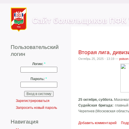
Сайт болельщиков ПФК 
Пользовательский
Вторая лига, дивизи
логин
Октябрь 25, 2025 - 13:19 —
poison
Логин:
*
Пароль:
*
25 октября, суббота.
Махачкал
Зарегистрироваться
Судейская бригада:
главный 
Запросить новый пароль
Черепнев (Московская область
Навигация
Добавить комментарий
Под