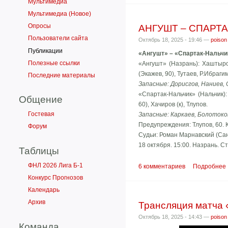
Мультимедиа
Мультимедиа (Новое)
Опросы
АНГУШТ – СПАРТАК
Пользователи сайта
Октябрь 18, 2025 - 19:46 —
poison
Публикации
«Ангушт» – «Спартак-Нальчик
Полезные ссылки
«Ангушт» (Назрань): Хаштыров
(Экажев, 90), Тутаев, Р.Ибраги
Последние материалы
Запасные: Дорисгов, Наниев,
«Спартак-Нальчик» (Нальчик):
Общение
60), Хачиров (к), Тлупов.
Гостевая
Запасные: Каркаев, Болотоко
Предупреждения: Тлупов, 60. К
Форум
Судьи: Роман Марнавский (Сан
18 октября. 15:00. Назрань. С
Таблицы
ФНЛ 2026 Лига Б-1
6 комментариев
Подробнее
Конкурс Прогнозов
Календарь
Архив
Трансляция матча 
Октябрь 18, 2025 - 14:43 —
poison
Команда