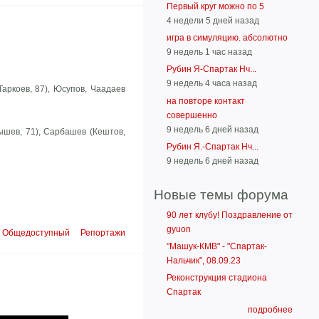
Первый круг можно по 5
4 недели 5 дней назад
игра в симуляцию. абсолютно
9 недель 1 час назад
Рубин Я-Спартак Нч...
9 недель 4 часа назад
Таркоев, 87), Юсупов, Чаадаев
на повторе контакт
совершенно
9 недель 6 дней назад
мышев, 71), Сарбашев (Кештов,
Рубин Я.-Спартак Нч...
9 недель 6 дней назад
Новые темы форума
90 лет клубу! Поздравление от
gyuon
Общедоступный
Репортажи
"Машук-КМВ" - "Спартак-
Нальчик", 08.09.23
Реконструкция стадиона
Спартак
подробнее