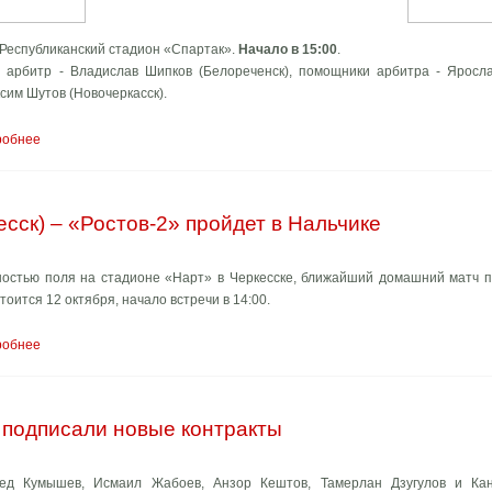
 Республиканский стадион «Спартак».
Начало в 15:00
.
 арбитр - Владислав Шипков (Белореченск), помощники арбитра - Яросла
ксим Шутов (Новочеркасск).
робнее
сск) – «Ростов-2» пройдет в Нальчике
ностью поля на стадионе «Нарт» в Черкесске, ближайший домашний матч п
тоится 12 октября, начало встречи в 14:00.
робнее
а подписали новые контракты
ед Кумышев, Исмаил Жабоев, Анзор Кештов, Тамерлан Дзугулов и Ка