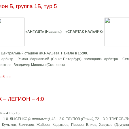
он Б, группа 1Б, тур 5
«АНГУШТ» (Назрань) – «СПАРТАК-НАЛЬЧИК»
 Центральный стадион им.Р.Аушева.
Начало в 15:00
.
арбитр - Роман Марнавский (Санкт-Петербург), помощники арбитра - Сем
пектор - Владимир Миневич (Смоленск).
робнее
– ЛЕГИОН – 4:0
» – 4:0
(2:0)
 – 1:0. ЛЫСЕНКО
(с пенальти),
43 – 2:0. ТЛУПОВ
(Пеков),
72 – 3:0. ТЛУПОВ
(Л
: Кумыков, Балкизов, Жабоев, Кадыкоев, Пириев, Блиев, Хацуков (Дзугулов,