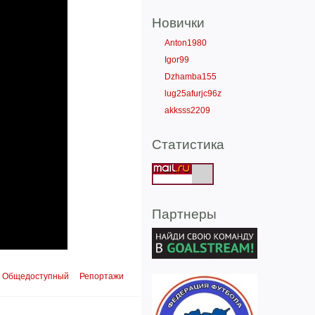
Новички
Anton1980
Igor99
Dzhamba155
lug25afurjc96z
akksss2209
Статистика
Партнеры
Общедоступный
Репортажи