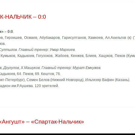
-НАЛЬЧИК – 0:0
» – 0:0
.
, Гирзишев, Осмаев, Абубакаров, Гарисултанов, Хамхоев, Ал.Ахильгов (к) (
мов.
 Султыгов. Главный тренер: Умар Мархиев.
 Кумыков, Кадыкоев, Гогузоков, Жабоев, Кенжев, Блиев, Хацуков, Пеков (Ку
в, Дзугулов, Х.Машуков. Главный тренер: Мурат Емкужев.
адыкоев, 64. Пеков, 69. Кештов, 76.
кт-Петербург), Семен Белов (Нижний Новгород), Ильгизяр Вафин (Казань).
тадион им.Р.Аушева. 120 зрителей.
«Ангушт» – «Спартак-Нальчик»