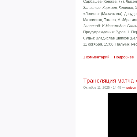
Сарбашев (Кенжев, 77), Лысенк
Запасные: Каркаев, Кештов, 
«Легион» (Махачкала): Давудов
Матвиенко, Токаев, М.Ибрагим
Запасной: И.Магомедов. Глав
Предупреждения: Гуров, 1. Пе
Судьи: Владислав Шипков (Бел
11 октября. 15:00. Нальчик. Р
1 комментарий
Подробнее
Трансляция матча 
Октябрь 11, 2025 - 14:48 —
poison