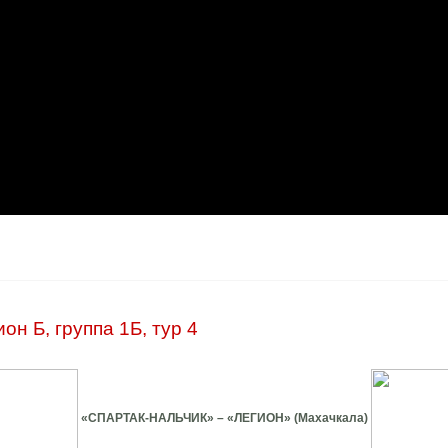
он Б, группа 1Б, тур 4
«СПАРТАК-НАЛЬЧИК» – «ЛЕГИОН» (Махачкала)