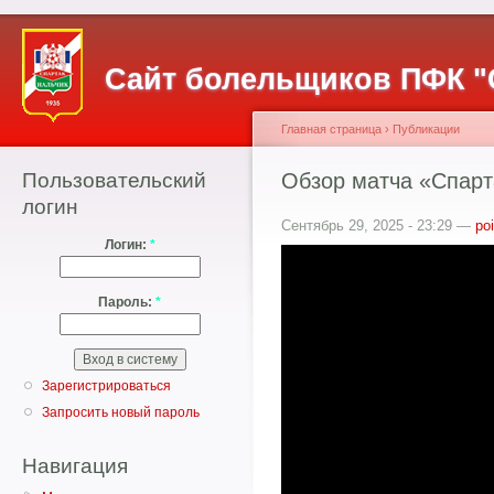
Сайт болельщиков ПФК "
Главная страница
›
Публикации
Пользовательский
Обзор матча «Спарт
логин
Сентябрь 29, 2025 - 23:29 —
po
Логин:
*
Пароль:
*
Зарегистрироваться
Запросить новый пароль
Навигация