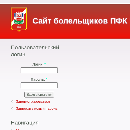
Сайт болельщиков ПФК 
Главная страница
›
Публикации
Пользовательский
1994 год. История 
логин
Ноябрь 2, 2014 - 11:50 —
poison
Логин:
*
В сезоне-94 компанию «Спарта
проблем нальчане не испытал
классе.
Пароль:
*
Этот год стал примечателен 
дважды сыграл с командой «Кав
Зарегистрироваться
Запросить новый пароль
Навигация