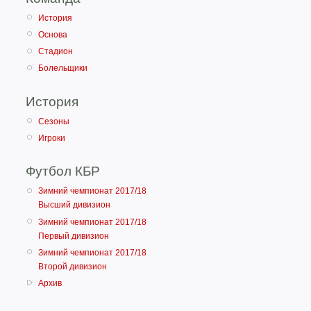
17
"Иристон" (Владик
История
18
"Венец" (Гулькеви
Основа
19
"Орехово" (Орехов
Стадион
20
"Динамо" (Махачк
Болельщики
21
"Терек" (Грозный)
История
Сезоны
Игроки
Футбол КБР
2 апреля (матч №1291)
Зимний чемпионат 2017/18
«ТОРПЕДО» (Таганрог) - «СПА
Высший дивизион
Гол: Лободенко, 27
.
«Торпедо» (Таганрог): Каримо
Зимний чемпионат 2017/18
Лободенко, Вострухин (Пермин
Первый дивизион
«Спартак» (Нальчик): Доткуло
Зимний чемпионат 2017/18
62), Серкин, Гоплачев.
Второй дивизион
Предупреждения: Саркисян, С
Архив
Судья: А. Миронов (Москва) - 8
2 апреля 1994 года. Таганрог.