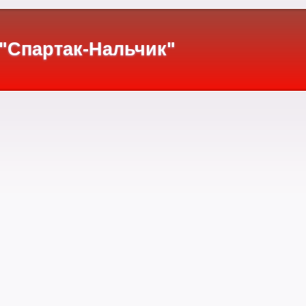
"Спартак-Нальчик"
"Спартака" (Нальчик)
ку» в зоне «Запад» второй лиги составили 10 «старых знакомых» - сонеуда
и – 14 крупных побед за сезон, но занятое итоговое 3-е место не позвол
и тем, что состоялось первое республиканское дерби в официальных матчах 
казкабель» из Прохладного, и оба раза выиграл – 3:1 в гостях и 4:0 в Нальчик
ВТОРАЯ ЛИГА - 1994
Западная зона
ИТОГОВАЯ ТАБЛИЦА