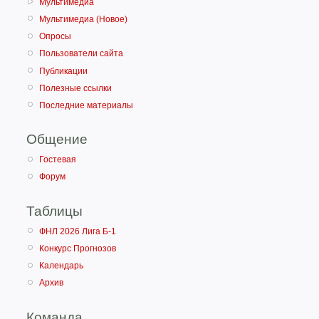
Мультимедиа
1
"Факел" (Воронеж)
Мультимедиа (Новое)
Опросы
2
"Колос" (Краснода
Пользователи сайта
3
"Спартак" (Нальч
Публикации
4
"Текстильщик" (Ив
Полезные ссылки
5
"Спартак" (Анапа)
Последние материалы
6
"Кубань" (Краснод
7
"Металлург" (Липе
Общение
8
"Локомотив" (Санк
Гостевая
9
"Торпедо" (Таганро
Форум
10
"Анжи" (Махачкала
Таблицы
11
"Вымпел" (Рыбинс
12
"Кавказкабель" (
ФНЛ 2026 Лига Б-1
13
"Салют" (Белгород
Конкурс Прогнозов
Календарь
14
"Трион-Волга" (Тве
Архив
15
"Динамо" (Вологда
16
"Авангард-Кортэк"
Команда