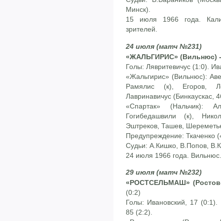
Минск).
15 июля 1966 года. Кали
зрителей.
24 июля (матч №231)
«ЖАЛЬГИРИС» (Вильнюс) - 
Голы: Лявритевичус (1:0). Ив
«Жальгирис» (Вильнюс): Аве
Рамялис (к), Егоров, Ле
Лавринавичус (Бинкаускас, 4
«Спартак» (Нальчик): А
Гогибедашвили (к), Нико
Эштреков, Ташев, Шереметье
Предупреждение: Ткаченко (
Судьи: А.Кишко, В.Попов, В.К
24 июля 1966 года. Вильнюс
29 июля (матч №232)
«РОСТСЕЛЬМАШ» (Ростов-н
(0:2)
Голы: Ивановский, 17 (0:1).
85 (2:2).