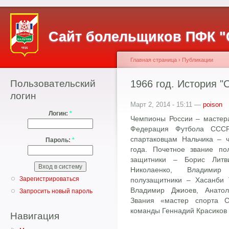
Сайт болельщиков ПФК "
Главная страница
›
Публикации
Пользовательский
1966 год. История "
логин
Март 2, 2014 - 15:11 —
poison
Логин:
*
Чемпионы России – мастера
Федерация Футбола СССР
спартаковцам Нальчика – 
Пароль:
*
года. Почетное звание по
защитники – Борис Литв
Николаенко, Владимир
Зарегистрироваться
полузащитники – Хасанби
Владимир Джиоев, Анато
Запросить новый пароль
Звания «мастер спорта 
команды Геннадий Красиков
Навигация