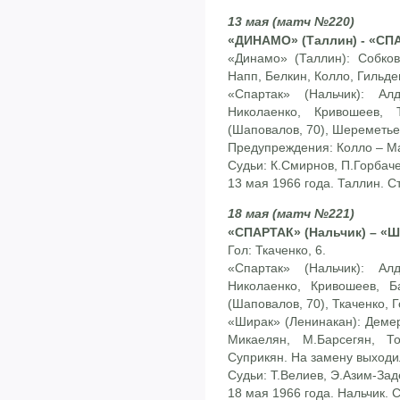
13 мая (матч №220)
«ДИНАМО» (Таллин) - «СПА
«Динамо» (Таллин): Собков
Напп, Белкин, Колло, Гильден
«Спартак» (Нальчик): Ал
Николаенко, Кривошеев, 
(Шаповалов, 70), Шереметье
Предупреждения: Колло – М
Судьи: К.Смирнов, П.Горбаче
13 мая 1966 года. Таллин. С
18 мая (матч №221)
«СПАРТАК» (Нальчик) – «Ш
Гол: Ткаченко, 6.
«Спартак» (Нальчик): Ал
Николаенко, Кривошеев, Б
(Шаповалов, 70), Ткаченко, Г
«Ширак» (Ленинакан): Демер
Микаелян, М.Барсегян, Т
Суприкян. На замену выходи
Судьи: Т.Велиев, Э.Азим-Заде
18 мая 1966 года. Нальчик. 