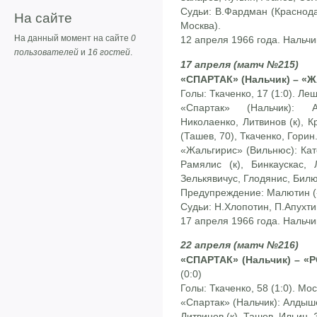
Судьи: В.Фардман (Краснодар
На сайте
Москва).
На данный момент на сайте
0
12 апреля 1966 года. Нальчи
пользователей
и
16 гостей
.
17 апреля (матч №215)
«СПАРТАК» (Нальчик) – «Ж
Голы: Ткаченко, 17 (1:0). Лещ
«Спартак» (Нальчик): 
Николаенко, Литвинов (к), 
(Ташев, 70), Ткаченко, Горин
«Жальгирис» (Вильнюс): Кат
Рамялис (к), Бинкаускас, 
Зелькявичус, Глодянис, Бил
Предупреждение: Малютин (
Судьи: Н.Хлопотин, П.Апухтин
17 апреля 1966 года. Нальчи
22 апреля (матч №216)
«СПАРТАК» (Нальчик) – «
(0:0)
Голы: Ткаченко, 58 (1:0). Мос
«Спартак» (Нальчик): Алдыш
Литвинов (к), Ташев, Ильин,