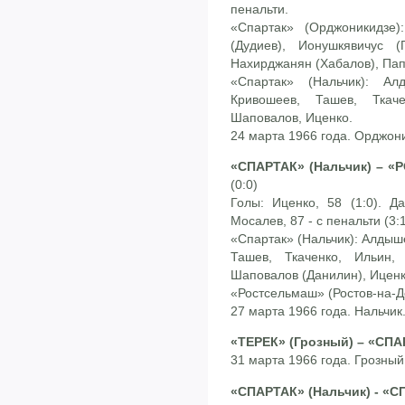
пенальти.
«Спартак» (Орджоникидзе):
(Дудиев), Ионушкявичус (
Нахирджанян (Хабалов), Пап
«Спартак» (Нальчик): Ал
Кривошеев, Ташев, Ткач
Шаповалов, Иценко.
24 марта 1966 года. Орджон
«СПАРТАК» (Нальчик) – «
(0:0)
Голы: Иценко, 58 (1:0). Да
Мосалев, 87 - с пенальти (3:1
«Спартак» (Нальчик): Алдыш
Ташев, Ткаченко, Ильин,
Шаповалов (Данилин), Иценк
«Ростсельмаш» (Ростов-на-До
27 марта 1966 года. Нальчик
«ТЕРЕК» (Грозный) – «СПАР
31 марта 1966 года. Грозный
«СПАРТАК» (Нальчик) - «С