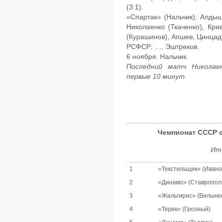
(3:1).
«Спартак» (Нальчик): Алдыш
Николаенко (Ткаченко), Кри
(Курашинов), Апшев, Цинцад
РСФСР: …, Эштреков.
6 ноября. Нальчик.
Последний матч Николае
первые 10 минут.
Чемпионат СССР 
Ит
1
«Текстильщик» (Ивано
2
«Динамо» (Ставропол
3
«Жальгирис» (Вильню
4
«Терек» (Грозный)