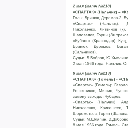
2 мая (матч №218)
«СПАРТАК» (Нальчик) – «К
Голы: Бринюк, Деремов-2, Бу
«Спартак» (Нальчик): 
Николаенко, Литвинов (к),
Шаповалов, Горин (Эштреков
«Кубань» (Краснодар): Кущ,
Бринюк, Деремов, Багап
(Сальников).
Судьи: Б.Бобров, Ю.Хмелинск
2 мая 1966 года. Нальчик. С
8 мая (матч №219)
«СПАРТАК» (Гомель) - «СПА
«Спартак» (Гомель): Гаврило
Решетников, Мишин, Чуешко
замену выходил Чубарев.
«Спартак» (Нальчик): Ал
Николаенко, Кривошеев, 
Шереметьев, Горин (Шаповал
Судьи: М.Шляпин, В.Добровол
8 мая 1966 года. Гомель. Ст