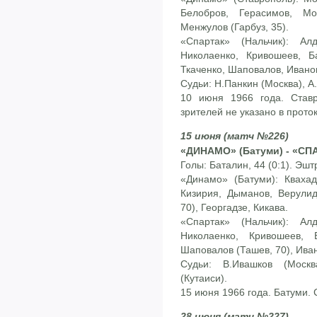
Белобров, Герасимов, Мо
Менжулов (Гарбуз, 35).
«Спартак» (Нальчик): Ал
Николаенко, Кривошеев, Б
Ткаченко, Шаповалов, Ивано
Судьи: Н.Панкин (Москва), А.
10 июня 1966 года. Ставр
зрителей не указано в прото
15 июня (матч №226)
«ДИНАМО» (Батуми) - «СПА
Голы: Баталин, 44 (0:1). Эштр
«Динамо» (Батуми): Квахад
Кизирия, Дыманов, Верулид
70), Георгадзе, Кикава.
«Спартак» (Нальчик): Ал
Николаенко, Кривошеев, 
Шаповалов (Ташев, 70), Ива
Судьи: В.Ивашков (Москв
(Кутаиси).
15 июня 1966 года. Батуми. 
28 июня (матч №227)