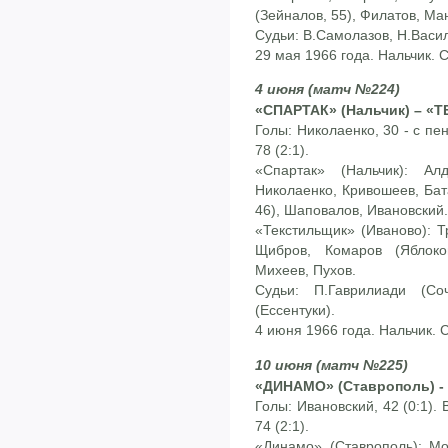
(Зейналов, 55), Филатов, М
Судьи: В.Самолазов, Н.Василь
29 мая 1966 года. Нальчик. 
4 июня (матч №224)
«СПАРТАК» (Нальчик) – «Т
Голы: Николаенко, 30 - с пен
78 (2:1).
«Спартак» (Нальчик): Ал
Николаенко, Кривошеев, Бат
46), Шаповалов, Ивановский.
«Текстильщик» (Иваново): Т
Щибров, Комаров (Яблоко
Михеев, Пухов.
Судьи: П.Гаврилиади (Со
(Ессентуки).
4 июня 1966 года. Нальчик. 
10 июня (матч №225)
«ДИНАМО» (Ставрополь) - 
Голы: Ивановский, 42 (0:1). 
74 (2:1).
«Динамо» (Ставрополь): Мо