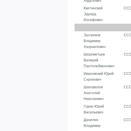
Абдулович
Кветинский
СС
Эдуард
Иосифович
Эштреков
СС
Владимир
Хазраилович
Шереметьев
СС
Валерий
Пантелеймонович
Ивановский Юрий
СС
Сергеевич
Шаповалов
СС
Анатолий
Николаевич
Горин Юрий
СС
Васильевич
Данилин
СС
Владимир