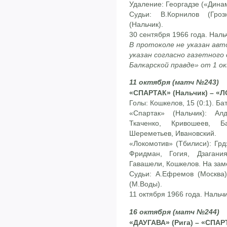
Удаление: Георгадзе («Дина
Судьи: В.Корнилов (Гроз
(Нальчик).
30 сентября 1966 года. Наль
В протоколе не указан авт
указан согласно газетного
Балкарской правде» от 1 о
11 октября (матч №243)
«СПАРТАК» (Нальчик) – «Л
Голы: Кошкелов, 15 (0:1). Бат
«Спартак» (Нальчик): Ал
Ткаченко, Кривошеев, Б
Шереметьев, Ивановский.
«Локомотив» (Тбилиси): Гр
Фридман, Гогия, Дзагани
Гавашели, Кошкелов. На зам
Судьи: А.Ефремов (Москва)
(М.Воды).
11 октября 1966 года. Нальч
16 октября (матч №244)
«ДАУГАВА» (Рига) – «СПАРТ