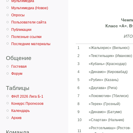
Мультимедиа
Мультимедиа (Новое)
Опросы
Чемпи
Пользователи сайта
Класс «А». В
Публикации
ИТО
Полезные ссылки
Последние материалы
1
«Жальгирис» (Вильнюс)
2
«Текстильщик» (Иваново)
Общение
3
«Кубань» (Краснодар)
Гостевая
4
«Динамо» (Кировабад)
Форум
5
«Рубин» (Казань)
Таблицы
6
«Даугава» (Рига)
7
«Локомотив» (Тбилиси)
ФНЛ 2026 Лига Б-1
Конкурс Прогнозов
8
«Терек» (Грозный)
Календарь
9
«Динамо» (Батуми)
Архив
10
«Спартак» (Нальчик)
«Ростсельмаш» (Ростов-
11
Команда