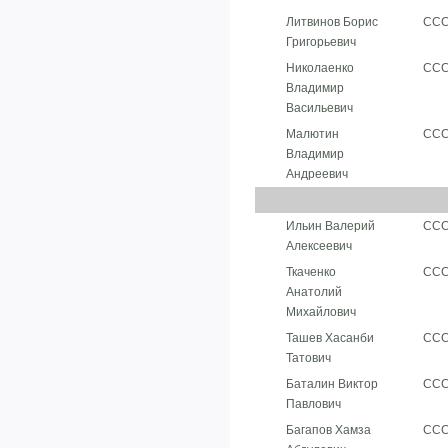
Литвинов Борис
СС
Григорьевич
Николаенко
СС
Владимир
Васильевич
Малютин
СС
Владимир
Андреевич
Ильин Валерий
СС
Алексеевич
Ткаченко
СС
Анатолий
Михайлович
Ташев Хасанби
СС
Татович
Баталин Виктор
СС
Павлович
Багапов Хамза
СС