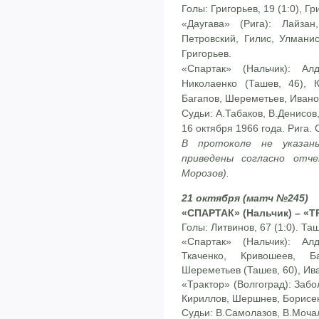
Голы: Григорьев, 19 (1:0), Гри
«Даугава» (Рига): Лайзан
Петровский, Гилис, Улманис
Григорьев.
«Спартак» (Нальчик): Ал
Николаенко (Ташев, 46), К
Багапов, Шереметьев, Ивано
Судьи: А.Табаков, В.Денисов,
16 октября 1966 года. Рига.
В протоколе не указан
приведены согласно отч
Морозов).
21 октября (матч №245)
«СПАРТАК» (Нальчик) – «ТР
Голы: Литвинов, 67 (1:0). Таше
«Спартак» (Нальчик): Ал
Ткаченко, Кривошеев, Б
Шереметьев (Ташев, 60), Ив
«Трактор» (Волгоград): Забо
Кириллов, Шершнев, Борисен
Судьи: В.Самолазов, В.Мочал