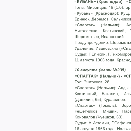
«КУБАНЬ» (Краснодар) - «С
Голы: Миронцев, 46 (1:0). Бри
«Кубань» (Краснодар): Кущ,
Бринюк, Деремов, Сальников
«Спартак» (Нальчик): А
Николаенко, Кветинский, 
Шереметьев, Ивановский.
Предупреждение: Шереметье
Удаление: Ивановский («Спа
Судьи: Г.Епихин, Г.Тихомиров
11 августа 1966 года. Красн
16 августа (матч №235)
«СПАРТАК» (Нальчик) - «С
Гол: Эштреков, 28.
«Спартак» (Нальчик): Алдыш
Кветинский, Баталин, Ил
(Данилин, 65), Курашинов.
«Спартак» (
Гомель): Воро
Решетников, Мишин, Насе
Коновалов (Чуешков, 60).
Судьи: А.Истомин, Г.Сафонов
16 августа 1966 года. Нальч