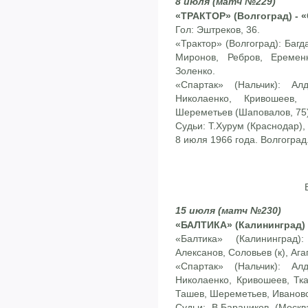
8 июля (матч №229)
«ТРАКТОР» (Волгоград) - «
Гол: Эштреков, 36.
«Трактор» (Волгоград): Багд
Миронов, Ребров, Еременк
Золенко.
«Спартак» (Нальчик): Ал
Николаенко, Кривошеев,
Шереметьев (Шаповалов, 75)
Судьи: Т.Хурум (Краснодар), 
8 июля 1966 года. Волгоград
15 июля (матч №230)
«БАЛТИКА» (Калининград) 
«Балтика» (Калининград
Алексанов, Соловьев (к), Аг
«Спартак» (Нальчик): Ал
Николаенко, Кривошеев, Тка
Ташев, Шереметьев, Ивановс
Судьи: В.Бараников (Москв