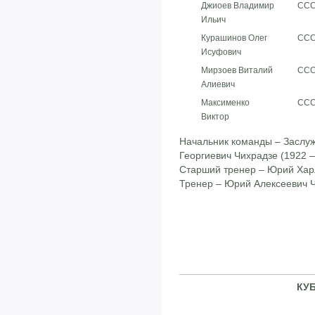
Джиоев Владимир
СС
Ильич
Курашинов Олег
СС
Исуфович
Мирзоев Виталий
СС
Алиевич
Максименко
СС
Виктор
Начальник команды – Заслу
Георгиевич Чихрадзе (1922 –
Старший тренер – Юрий Хар
Тренер – Юрий Алексеевич Чи
КУБ