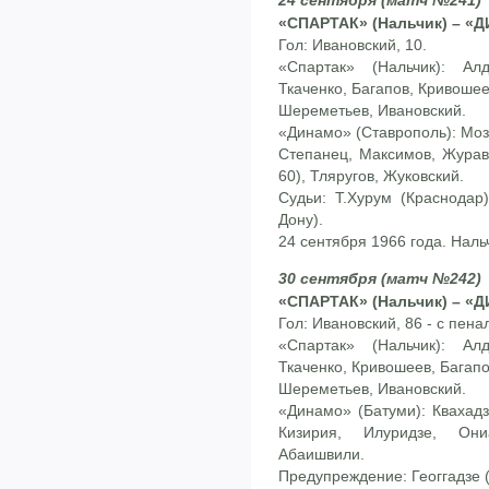
«СПАРТАК» (Нальчик) – «Д
Гол: Ивановский, 10.
«Спартак» (Нальчик): Ал
Ткаченко, Багапов, Кривошее
Шереметьев, Ивановский.
«Динамо» (Ставрополь): Мозг
Степанец, Максимов, Журав
60), Тляругов, Жуковский.
Судьи: Т.Хурум (Краснодар)
Дону).
24 сентября 1966 года. Наль
30 сентября (матч №242)
«СПАРТАК» (Нальчик) – «Д
Гол: Ивановский, 86 - с пена
«Спартак» (Нальчик): Ал
Ткаченко, Кривошеев, Багапо
Шереметьев, Ивановский.
«Динамо» (Батуми): Квахадз
Кизирия, Илуридзе, Они
Абаишвили.
Предупреждение: Геоггадзе 