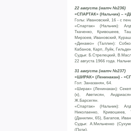
22 августа (матч №236)
«СПАРТАК» (Нальчик) – «Д
Голы: Ивановский, 16 - с пенал
«Спартак» (Нальчик): Ал
Ткаченко, Кривошеев, Та
Мирзоев, Ивановский, Кураш
«Динамо» (Таллин): Собко
Кабанов, Карп, Луйк, Гильден
Судьи: Б.Стрелецкий, В.Масл
22 августа 1966 года. Нальчи
31 августа (матч №237)
«ШИРАК» (Ленинакан) - «СП
Гол: Заназанян, 64.
«Ширак» (Ленинакан): Секе
(к), Аветисян, Андриас
Ж.Барсегян.
«Спартак» (Нальчик): Ал
Николаенко, Кривошеев, 
(Данилин, 65), Багапов, Иван
Судьи: А.Мильченко (Сухум
(Поти).