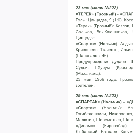
23 мая (матч №222)
«ТЕРЕК» (Грозный) - «СПАР
Голы: Цинцадзе, 9 (1:0). Косов
«Терек» (Грозный): Козлов, 
Сальков, Вик.Каюшников, 
Цинцадзе.
«Спартак» (Нальчик): Алдыш
Кривошеев, Ткаченко, Ильин
(Шаповалов, 46).
Предупреждения: Дудаев – 
Судьи: Т.Хурум (Красно
(Махачкала).
23 мая 1966 года. Грозн
зрителей.
29 мая (матч №223)
«СПАРТАК» (Нальчик) – «Д
«Спартак» (Нальчик): А
Гогибедашвили, Николаенко,
Малютин, Шереметьев, Шапо
«Динамо» (Кировабад):
Любарский, Батраев, Касум