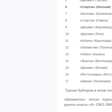
5
«Динамо» (Таллин)
6
«Спартак» (Нальчик)
7
«Балтика» (Калинингр
8
«Спартак» (Гомель)
9
«Динамо» (Кировабад
10
«Даугава» (Рига)
11
«Кубань» (Краснодар)
12
«Локомотив» (Тбилиси
13
«Рубин» (Казань)
14
«Трактор» (Волгоград)
15
«Динамо» (Батуми)
16
«Ростсельмаш» (Росто
17
«Ширак» (Ленинакан)
Турнир дублеров в этом год
«Шахматка» этого турни
группа класса «А» 1963-1969