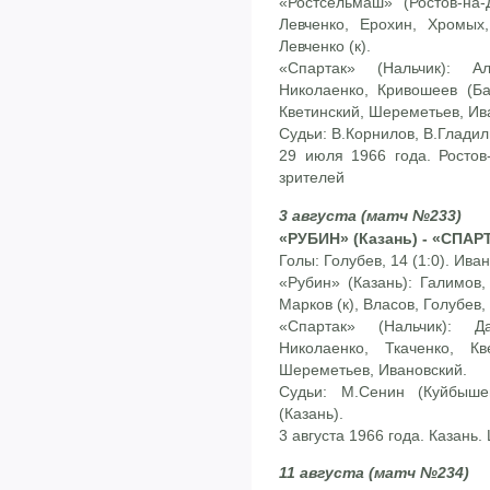
«Ростсельмаш» (Ростов-на-
Левченко, Ерохин, Хромых,
Левченко (к).
«Спартак» (Нальчик): А
Николаенко, Кривошеев (Ба
Кветинский, Шереметьев, Ив
Судьи: В.Корнилов, В.Гладил
29 июля 1966 года. Ростов
зрителей
3 августа (матч №233)
«РУБИН» (Казань) - «СПАРТ
Голы: Голубев, 14 (1:0). Иван
«Рубин» (Казань): Галимов,
Марков (к), Власов, Голубев
«Спартак» (Нальчик): Д
Николаенко, Ткаченко, Кв
Шереметьев, Ивановский.
Судьи: М.Сенин (Куйбышев
(Казань).
3 августа 1966 года. Казань
11 августа (матч №234)