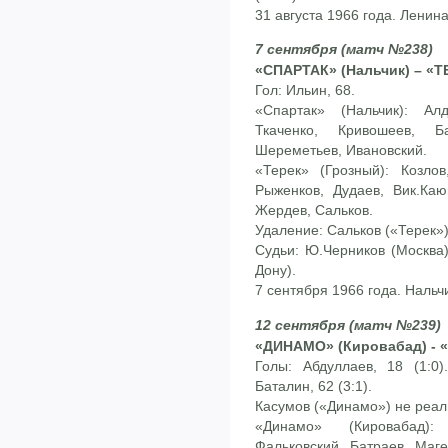
31 августа 1966 года. Ленин
7 сентября (матч №238)
«СПАРТАК» (Нальчик) – «Т
Гол: Ильин, 68.
«Спартак» (Нальчик): Ал
Ткаченко, Кривошеев, Б
Шереметьев, Ивановский.
«Терек» (Грозный): Козлов
Рыженков, Дудаев, Вик.Каю
Жердев, Сальков.
Удаление: Сальков («Терек»)
Судьи: Ю.Черников (Москва)
Дону).
7 сентября 1966 года. Нальч
12 сентября (матч №239)
«ДИНАМО» (Кировабад) - «
Голы: Абдуллаев, 18 (1:0).
Баталин, 62 (3:1).
Касумов («Динамо») не реал
«Динамо» (Кировабад)
Фальковский, Батраев, Маге