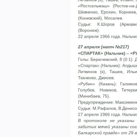
«Ростсельмаш» (Ростов-на-
Шевченко, Ерохин, Корнеев,
(Коневский), Мосалев.
Судьи: К.Шоров (Армави
(Воронеж).
22 апреля 1966 года. Нальчи
27 апреля (матч №217)
«СПАРТАК» (Нальчик) – «РУ
Голы: Берючевский, 8 (0:1). Д
«Спартак» (Нальчик): Алдыш
Литвинов (к), Ташев, Ильи
Ткаченко, Джиоев.
«Рубин» (Казань): Галимо
Голубев, Новиков, Тетерк
(Минибаев, 75).
Предупреждение: Максименк
Судьи: М.Рафалов, В.Денисов
27 апреля 1966 года. Нальчи
В протоколе не указаны
забитых мячей указаны сог
Балкарской правде» от 29 а