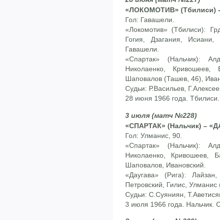
«ЛОКОМОТИВ» (Тбилиси) - 
Гол: Гавашели.
«Локомотив» (Тбилиси): Гр
Гогия, Дзагания, Исиани,
Гавашели.
«Спартак» (Нальчик): Ал
Николаенко, Кривошеев, 
Шаповалов (Ташев, 46), Ива
Судьи: Р.Васильев, Г.Алексее
28 июня 1966 года. Тбилиси
3 июля (матч №228)
«СПАРТАК» (Нальчик) – «ДА
Гол: Улманис, 90.
«Спартак» (Нальчик): Ал
Николаенко, Кривошеев, Б
Шаповалов, Ивановский.
«Даугава» (Рига): Лайзан,
Петровский, Гилис, Улманис 
Судьи: С.Суяниян, Т.Аветисян
3 июля 1966 года. Нальчик. 