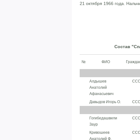
21 октября 1966 года. Нальч
Состав "Спа
№
ФИО
Гражда
Алдышев
СС
Анатолий
Афанасьевич
Давыдов Игорь О.
СС
Гогибедашвили
СС
Заур
Кривошеев
СС
Анатолий Ф.