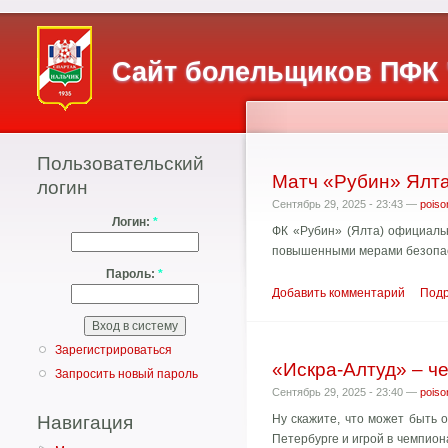
Сайт болельщиков ПФК 
Пользовательский
Матч «Рубин» Ялта
логин
Сентябрь 29, 2025 - 23:43 —
poiso
Логин:
*
ФК «Рубин» (Ялта) официальн
повышенными мерами безопасн
Пароль:
*
Добавить комментарий
Под
Зарегистрироваться
«Искра-Алтуд» – ч
Запросить новый пароль
Сентябрь 29, 2025 - 23:40 —
poiso
Навигация
Ну скажите, что может быть 
Петербурге и игрой в чемпио