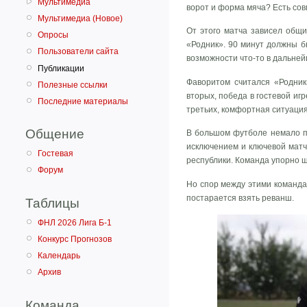
Мультимедиа
ворот и форма мяча? Есть сов
Мультимедиа (Новое)
От этого матча зависел общи
Опросы
«Родник». 90 минут должны бы
Пользователи сайта
возможности что-то в дальне
Публикации
Фаворитом считался «Родник»
Полезные ссылки
вторых, победа в гостевой иг
Последние материалы
третьих, комфортная ситуация,
Общение
В большом футболе немало пр
исключением и ключевой матч
Гостевая
республики. Команда упорно ш
Форум
Но спор между этими команда
постарается взять реванш.
Таблицы
ФНЛ 2026 Лига Б-1
Конкурс Прогнозов
Календарь
Архив
Команда