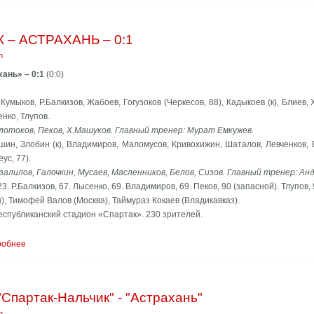
 – АСТРАХАНЬ – 0:1
n
хань» – 0:1
(0:0)
Кумыков, Р.Балкизов, Жабоев, Гогузоков (Черкесов, 88), Кадыкоев (к), Блиев, Х
нко, Тлупов.
лотоков, Пеков, Х.Машуков. Главный тренер: Мурат Емкужев.
шин, Злобин (к), Владимиров, Маломусов, Кривохижин, Шаталов, Левченков,
ус, 77).
залилов, Галочкин, Мусаев, Масленников, Белов, Сизов. Главный тренер: Ан
 Р.Балкизов, 67. Лысенко, 69. Владимиров, 69. Пеков, 90 (запасной). Тлупов, 
), Тимофей Валов (Москва), Таймураз Кокаев (Владикавказ).
Республиканский стадион «Спартак». 230 зрителей.
робнее
Спартак-Нальчик" - "Астрахань"
n