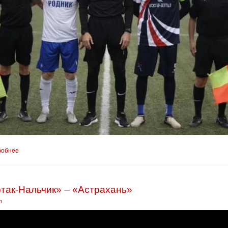
робнее
так-Нальчик» – «Астрахань»
n