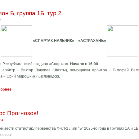
он Б, группа 1Б, тур 2
n
«СПАРТАК-НАЛЬЧИК» – «АСТРАХАНЬ»
. Республиканский стадион «Спартак».
Начало в 16:00
.
й арбитр - Виктор Лацвиев (Шахты), помощники арбитра - Тимофей Вало
ча - Юрий Мирошник (Кисловодск).
робнее
с Прогнозов!
 A
 вести статистику первенства ФНЛ-2 Лиги “Б” 2025-го года в Группах 1А и 1Б
нозов!