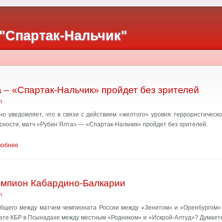
"Спартак-Нальчик"
 – «Спартак-Нальчик» пройдет без зрителей
n
о уведомляет, что в связи с действием «желтого» уровня террористическо
ости, матч «Рубин Ялта» — «Спартак-Нальчик» пройдет без зрителей.
робнее
емпион Кабардино-Балкарии
n
общего между матчем чемпионата России между «Зенитом» и «Оренбургом»
нате КБР в Псынадахе между местным «Родником» и «Искрой-Алтуд»? Думает