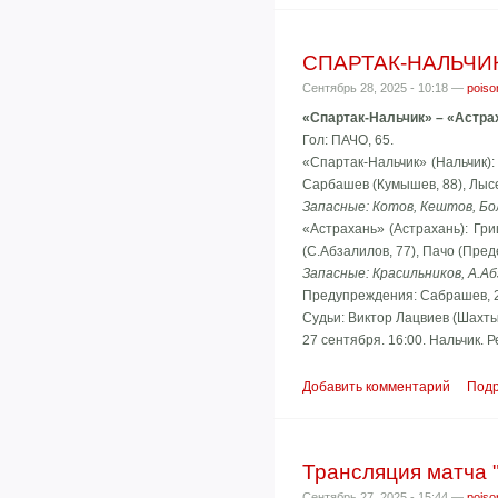
СПАРТАК-НАЛЬЧИК
Сентябрь 28, 2025 - 10:18 —
poiso
«Спартак-Нальчик» – «Астра
Гол: ПАЧО, 65.
«Спартак-Нальчик» (Нальчик): 
Сарбашев (Кумышев, 88), Лысе
Запасные: Котов, Кештов, Бо
«Астрахань» (Астрахань): Гри
(С.Абзалилов, 77), Пачо (Преде
Запасные: Красильников, А.Аб
Предупреждения: Сабрашев, 23.
Судьи: Виктор Лацвиев (Шахты
27 сентября. 16:00. Нальчик. 
Добавить комментарий
Под
Трансляция матча "
Сентябрь 27, 2025 - 15:44 —
poiso