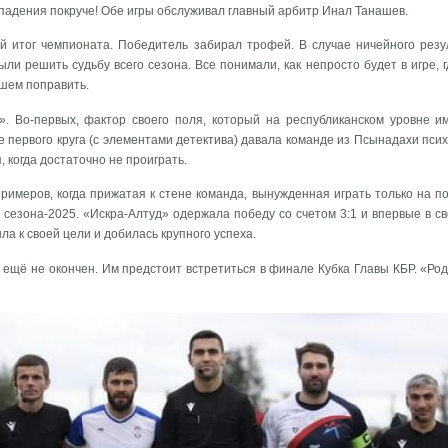
падения покруче! Обе игры обслуживал главный арбитр Инал Танашев.
й итог чемпионата. Победитель забирал трофей. В случае ничейного рез
ли решить судьбу всего сезона. Все понимали, как непросто будет в игре, г
йшем поправить.
. Во-первых, фактор своего поля, который на республиканском уровне и
ре первого круга (с элементами детектива) давала команде из Псынадахи пси
 когда достаточно не проиграть.
имеров, когда прижатая к стене команда, вынужденная играть только на по
 сезона-2025. «Искра-Алтуд» одержала победу со счетом 3:1 и впервые в с
ла к своей цели и добилась крупного успеха.
 ещё не окончен. Им предстоит встретиться в финале Кубка Главы КБР. «Род