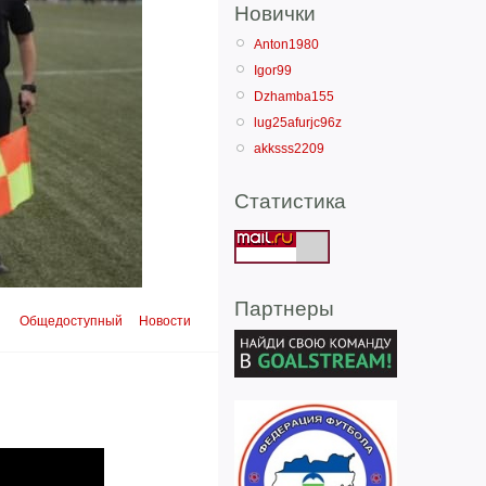
Новички
Anton1980
Igor99
Dzhamba155
lug25afurjc96z
akksss2209
Статистика
Партнеры
Общедоступный
Новости