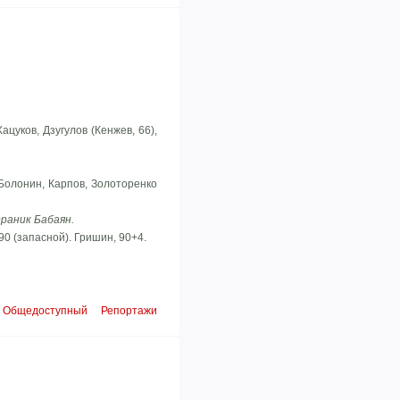
ацуков, Дзугулов (Кенжев, 66),
 Болонин, Карпов, Золоторенко
драник Бабаян.
90 (запасной). Гришин, 90+4.
Общедоступный
Репортажи