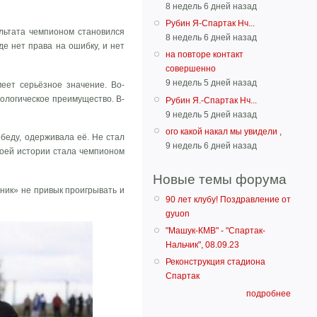
8 недель 6 дней назад
Рубин Я-Спартак Нч...
ультата чемпионом становился
8 недель 6 дней назад
де нет права на ошибку, и нет
на повторе контакт
совершенно
9 недель 5 дней назад
меет серьёзное значение. Во-
хологическое преимущество. В-
Рубин Я.-Спартак Нч...
9 недель 5 дней назад
ого какой накал мы увидели ,
беду, одерживала её. Не стал
9 недель 6 дней назад
воей истории стала чемпионом
Новые темы форума
ник» не привык проигрывать и
90 лет клубу! Поздравление от
gyuon
"Машук-КМВ" - "Спартак-
Нальчик", 08.09.23
Реконструкция стадиона
Спартак
подробнее