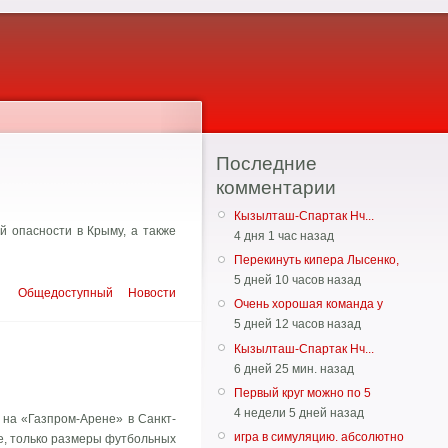
Последние
комментарии
Кызылташ-Спартак Нч...
й опасности в Крыму, а также
4 дня 1 час назад
Перекинуть кипера Лысенко,
5 дней 10 часов назад
Общедоступный
Новости
Очень хорошая команда у
5 дней 12 часов назад
Кызылташ-Спартак Нч...
6 дней 25 мин. назад
Первый круг можно по 5
4 недели 5 дней назад
 на «Газпром-Арене» в Санкт-
игра в симуляцию. абсолютно
е, только размеры футбольных