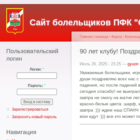
Сайт болельщиков ПФК "
Главная страница
›
Форум
›
Болельщ
Пользовательский
90 лет клубу! Поздр
логин
Июль 26, 2025 - 23:25 —
gyuon
Логин:
*
Уважаемые болельщики, игро
души поздравляю всех нас с 
падения, но после падений вс
Пароль:
*
сегодня спасибо! не выиграли,
завтра не смогу на матче ле
красно-белые цвета: шарф, к
Зарегистрироваться
завтра :))) ждем наш СПАНЧ 
мои идут :))) все кто может п
Запросить новый пароль
Навигация