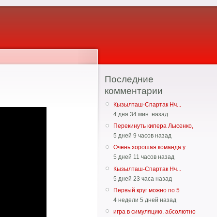
Последние
комментарии
Кызылташ-Спартак Нч...
4 дня 34 мин. назад
Перекинуть кипера Лысенко,
5 дней 9 часов назад
Очень хорошая команда у
5 дней 11 часов назад
Кызылташ-Спартак Нч...
5 дней 23 часа назад
Первый круг можно по 5
4 недели 5 дней назад
игра в симуляцию. абсолютно