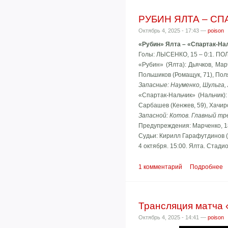
РУБИН ЯЛТА – СПА
Октябрь 4, 2025 - 17:43 —
poison
«Рубин» Ялта – «Спартак-Нал
Голы: ЛЫСЕНКО, 15 – 0:1. ПОЛЯ
«Рубин» (Ялта): Дьячков, Мар
Польшиков (Ромащук, 71), Полях
Запасные: Науменко, Шульга,
«Спартак-Нальчик» (Нальчик): 
Сарбашев (Кенжев, 59), Хачиров
Запасной: Котов. Главный тр
Предупреждения: Марченко, 18
Судьи: Кирилл Гарафутдинов (
4 октября. 15:00. Ялта. Стади
1 комментарий
Подробнее
Трансляция матча 
Октябрь 4, 2025 - 14:41 —
poison