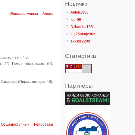
Новички
Anton1980
Общедоступный
Анонс
Igor99
Dzhamba155
lug25afurjc96z
akksss2209
Статистика
ысенко),
83 – 4:0.
 77), Пеков (Болотоков, 84),
, Гамзатов (Пирмагомедов, 46),
Партнеры
Общедоступный
Репортажи