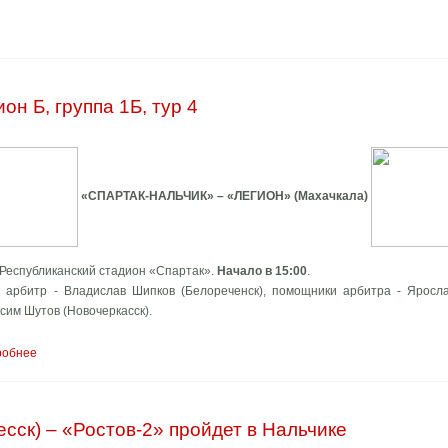
он Б, группа 1Б, тур 4
«СПАРТАК-НАЛЬЧИК» – «ЛЕГИОН» (Махачкала)
 Республиканский стадион «Спартак».
Начало в 15:00
.
 арбитр - Владислав Шипков (Белореченск), помощники арбитра - Яросла
ксим Шутов (Новочеркасск).
робнее
сск) – «Ростов-2» пройдет в Нальчике