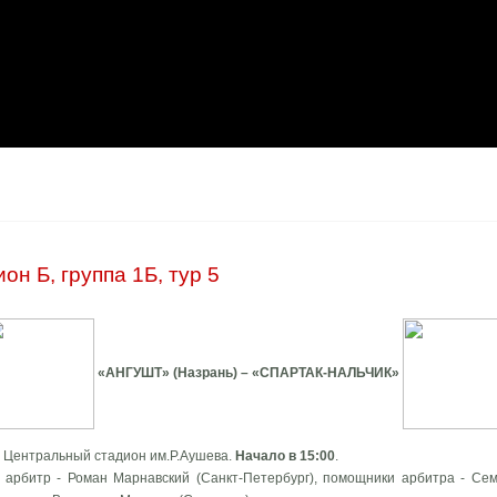
он Б, группа 1Б, тур 5
«АНГУШТ» (Назрань) – «СПАРТАК-НАЛЬЧИК»
 Центральный стадион им.Р.Аушева.
Начало в 15:00
.
арбитр - Роман Марнавский (Санкт-Петербург), помощники арбитра - Сем