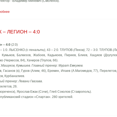
пектор - Владимир Миневич (Смоленск).
робнее
– ЛЕГИОН – 4:0
» – 4:0
(2:0)
 – 1:0. ЛЫСЕНКО
(с пенальти),
43 – 2:0. ТЛУПОВ
(Пеков),
72 – 3:0. ТЛУПОВ
(Л
: Кумыков, Балкизов, Жабоев, Кадыкоев, Пириев, Блиев, Хацуков (Дзугулов,
о (Черкесов, 84), Хачиров (Тлупов, 66).
Х.Машуков, Кумышев. Главный тренер: Мурат Емкужев.
, Гасанов (к), Гуров (Алим, 46), Еремин, Ипаев (А.Магомедов, 77), Перелетов
ов, Курбаналиев.
ный тренер: Левани Гвазава.
релетов, 26.
ореченск), Ярослав Ежак (Сочи), Глеб Соколов (Ставрополь).
еспубликанский стадион «Спартак». 280 зрителей.