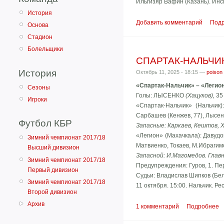
Ильгизяр Вафин (Казань). Инс
История
Добавить комментарий
Под
Основа
Стадион
Болельщики
СПАРТАК-НАЛЬЧИК 
История
Октябрь 11, 2025 - 18:15 —
poison
«Спартак-Нальчик» – «Легион
Сезоны
Голы: ЛЫСЕНКО
(Хацуков),
35
Игроки
«Спартак-Нальчик» (Нальчик)
Сарбашев (Кенжев, 77), Лысенк
Футбол КБР
Запасные: Каркаев, Кештов, 
«Легион» (Махачкала): Давудов
Зимний чемпионат 2017/18
Матвиенко, Токаев, М.Ибрагим
Высший дивизион
Запасной: И.Магомедов. Глав
Зимний чемпионат 2017/18
Предупреждения: Гуров, 1. Пе
Первый дивизион
Судьи: Владислав Шипков (Бел
Зимний чемпионат 2017/18
11 октября. 15:00. Нальчик. Р
Второй дивизион
Архив
1 комментарий
Подробнее