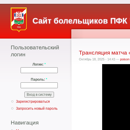
Сайт болельщиков ПФК 
Пользовательский
Трансляция матча 
логин
Октябрь 18, 2025 - 14:43 —
poison
Логин:
*
Пароль:
*
Зарегистрироваться
Запросить новый пароль
Навигация