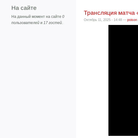
На сайте
Трансляция матча 
На данный момент на сайте
0
Октябрь 11, 2025 - 14:48 —
poison
пользователей
и
17 гостей
.