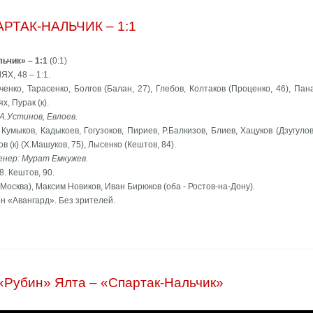
РТАК-НАЛЬЧИК – 1:1
ьчик» – 1:1
(0:1)
Х, 48 – 1:1.
ченко, Тарасенко, Болгов (Балан, 27), Глебов, Колтаков (Проценко, 46), Пан
, Пурак (к).
 А.Устинов, Евлоев.
Кумыков, Кадыкоев, Гогузоков, Пириев, Р.Балкизов, Блиев, Хацуков (Дзугулов
 (к) (Х.Машуков, 75), Лысенко (Кештов, 84).
енер: Мурат Емкужев.
. Кештов, 90.
Москва), Максим Новиков, Иван Бирюков (оба - Ростов-на-Дону).
он «Авангард». Без зрителей.
«Рубин» Ялта – «Спартак-Нальчик»