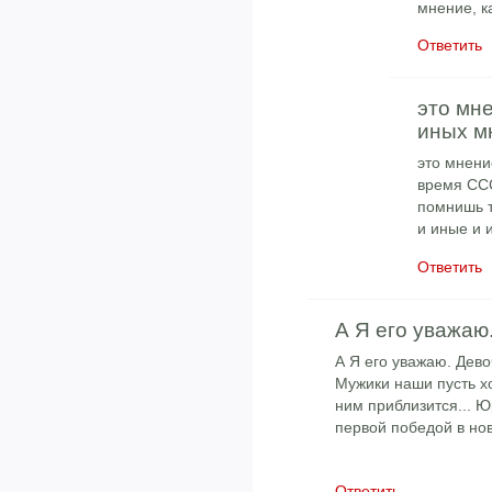
мнение, к
Ответить
это мне
иных м
это мнени
время ССС
помнишь т
и иные и 
Ответить
А Я его уважаю
А Я его уважаю. Дев
Мужики наши пусть х
ним приблизится... Ю
первой победой в но
Ответить