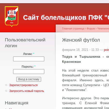
Сайт болельщиков ПФК "
Главная страница
›
Форум
›
Чемпион
Пользовательский
Женский футбол
логин
февраля 18, 2021 - 11:33 —
poi
Логин:
*
Тодуа и Тырышкина - с
Красножан
Пароль:
*
На этой неделе стал извес
ближайший тренировочный 
февраля. Именно здесь, кс
пяти команд Суперлиги - ЦСК
Зарегистрироваться
и "Локомотива".
Запросить новый пароль
Интересно другое. Это пер
Навигация
тренера. С Еленой Фоми
совмещения должностей (он