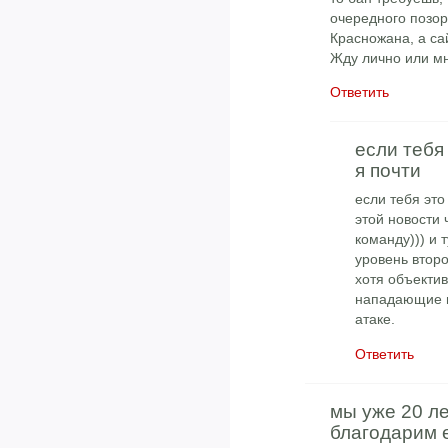
очередного позор
Красножана, а са
Жду лично или мн
Ответить
если тебя
я почти
если тебя это
этой новости 
команду))) и 
уровень второ
хотя объектив
нападающие и 
атаке.
Ответить
мы уже 20 л
благодарим е