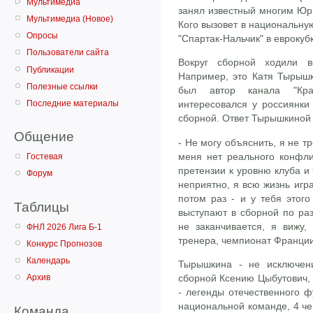
Мультимедиа
занял известный многим Юр
Мультимедиа (Новое)
Кого вызовет в национальну
Опросы
"Спартак-Нальчик" в еврокуб
Пользователи сайта
Вокруг сборной ходили в
Публикации
Например, это Катя Тырышк
Полезные ссылки
был автор канала "КраС
Последние материалы
интересовался у россиянки
сборной. Ответ Тырышкиной 
Общение
- Не могу объяснить, я не т
меня нет реального конфли
Гостевая
претензии к уровню клуба и
Форум
неприятно, я всю жизнь игр
потом раз - и у тебя этого
Таблицы
выступают в сборной по ра
не заканчивается, я вижу,
ФНЛ 2026 Лига Б-1
тренера, чемпионат Франции
Конкурс Прогнозов
Календарь
Тырышкина - не исключен
сборной Ксению Цыбутович, 
Архив
- легенды отечественного ф
национальной команде, 4 че
Команда