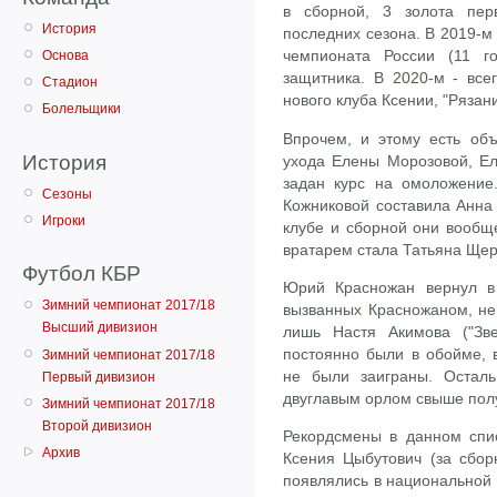
в сборной, 3 золота пер
История
последних сезона. В 2019-м
чемпионата России (11 го
Основа
защитника. В 2020-м - все
Стадион
нового клуба Ксении, "Рязан
Болельщики
Впрочем, и этому есть об
История
ухода Елены Морозовой, Е
задан курс на омоложение
Сезоны
Кожниковой составила Анна 
Игроки
клубе и сборной они вообщ
вратарем стала Татьяна Щерб
Футбол КБР
Юрий Красножан вернул в
Зимний чемпионат 2017/18
вызванных Красножаном, не
Высший дивизион
лишь Настя Акимова ("Зве
постоянно были в обойме, 
Зимний чемпионат 2017/18
не были заиграны. Остал
Первый дивизион
двуглавым орлом свыше полу
Зимний чемпионат 2017/18
Второй дивизион
Рекордсмены в данном спи
Архив
Ксения Цыбутович (за сбор
появлялись в национальной