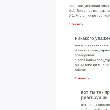
при всем уважении плева
баб. Вон у нас все руков
0-1. Что он их не тренир
Ответить
никакого уваже
никакого уважения в 
и это вся благодарно
тренировал.
с себя начни полуду
он ни тебе ни мне ни
обязан.
Ответить
вот ты так я
реагируешь
вот ты так ярост
то бан требуешь,