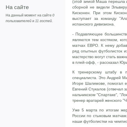
(этой зимой Маша перешла из
На сайте
сборной не видели Эльвиру
Кисконен. При этом Кискон
На данный момент на сайте
0
выступает за команду "Ала
пользователей
и
11 гостей
.
испанского дивизиона.
- Подавляющее большинство
являются тем костяком, кот
матчах ЕВРО. К нему добав
ряд опытных футболисток из
мастерство могут стать важ
в плей-офф, - рассказал Юр
К тренерскому штабу в 
специалиста. Это Андрей Ми
Игоре Шалимове, помогал ем
Евгений Стукалов (отвечал з
нальчикском "Спартаке", "Ло
тренер вратарей женского "Ч
Уже 5 марта по итогам жер
России по стыковым матчам,
наши футболистки на чемпи