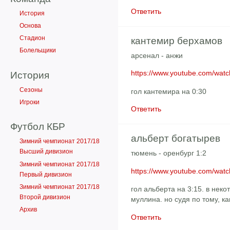
Ответить
История
Основа
Стадион
кантемир берхамов
Болельщики
арсенал - анжи
https://www.youtube.com/wa
История
Сезоны
гол кантемира на 0:30
Игроки
Ответить
Футбол КБР
альберт богатырев
Зимний чемпионат 2017/18
Высший дивизион
тюмень - оренбург 1:2
Зимний чемпионат 2017/18
https://www.youtube.com/wa
Первый дивизион
Зимний чемпионат 2017/18
гол альберта на 3:15. в неко
Второй дивизион
муллина. но судя по тому, к
Архив
Ответить