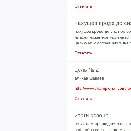
Ответить
нахушев вроде до си
нахушев вроде до сих пор бе
из всех нижеперечисленных. 
целью № 2 обозначаю will-a g
Ответить
цель № 2
алихан шаваев
http://www.championat.com/foo
Ответить
итоги сезона
по итогам прошедшего сезо
себе обозначить желаемые 