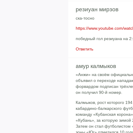
резиуан мирзов
ска-тосно
https://www.youtube.com/wa
победный гол резиуана на 2
Ответить
амур калмыков
«Анжи» на своём официальн
объявил о переходе напада
форвардом подписан трёхлет
он получил 90-й номер.
Калмыков, рост которого 19
кабардино-балкарского футб
команду «Кубанская корона»
«Кубань», за которую зимой 
Затем он стал футболистом 
зоны «Юг» отметился 10 гол