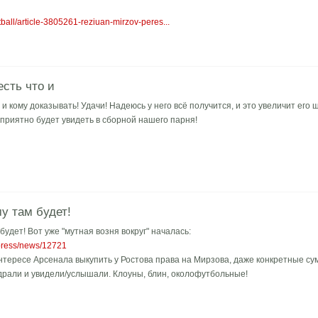
ball/article-3805261-reziuan-mirzov-peres...
есть что и
о и кому доказывать! Удачи! Надеюсь у него всё получится, и это увеличит его
 приятно будет увидеть в сборной нашего парня!
у там будет!
будет! Вот уже "мутная возня вокруг" началась:
u/press/news/12721
нтересе Арсенала выкупить у Ростова права на Мирзова, даже конкретные сум
драли и увидели/услышали. Клоуны, блин, околофутбольные!