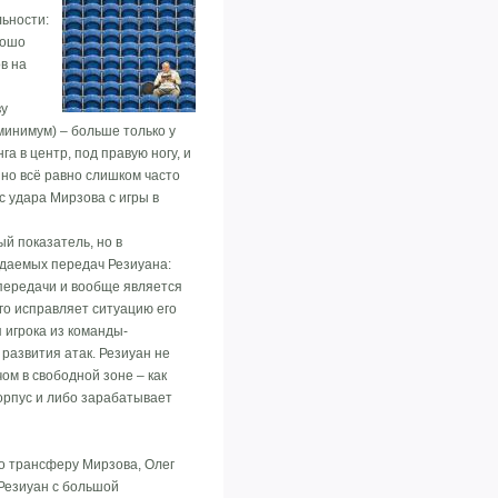
льности:
рошо
в на
ву
минимум) – больше только у
 в центр, под правую ногу, и
 но всё равно слишком часто
с удара Мирзова с игры в
й показатель, но в
идаемых передач Резиуана:
 передачи и вообще является
го исправляет ситуацию его
я игрока из команды-
развития атак. Резиуан не
чом в свободной зоне – как
орпус и либо зарабатывает
по трансферу Мирзова, Олег
 Резиуан с большой