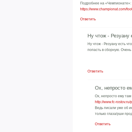
Подробнее на «Чемпионате»:
https://www.championat.com/foot
Ответить
Ну чтож - Резуану 
Ну чтож - Резуану есть чт
попасть в сборную. Очень
Ответить
Ох, непросто ем
Ох, непросто ему там 
http://www.fc-rostov.r
Ведь писали уже об и
только глаза/уши про
Ответить