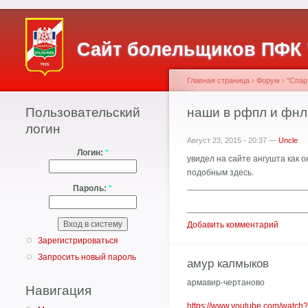
Сайт болельщиков ПФК 
Главная страница
›
Форум
›
"Спар
Пользовательский
наши в рфпл и фнл
логин
Август 23, 2015 - 20:37 —
Uncle
Логин:
*
увидел на сайте ангушта как 
подобным здесь.
Пароль:
*
Добавить комментарий
Зарегистрироваться
Запросить новый пароль
амур калмыков
армавир-чертаново
Навигация
https://www.youtube.com/wat