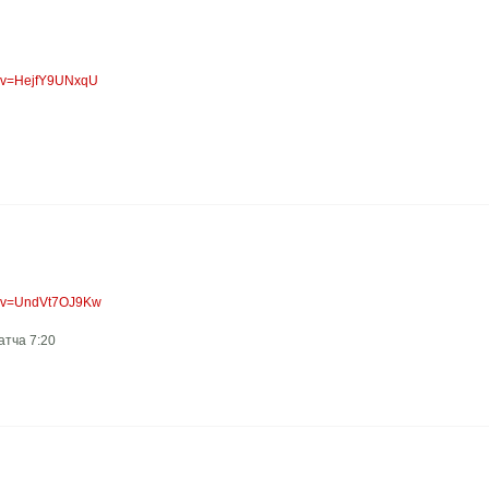
h?v=HejfY9UNxqU
h?v=UndVt7OJ9Kw
атча 7:20