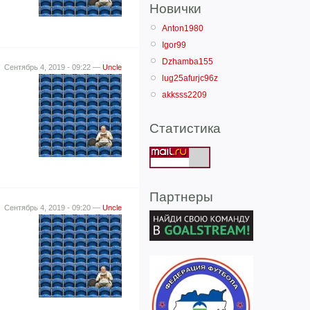
Новички
Anton1980
Igor99
Dzhamba155
Сентябрь 4, 2019 - 09:22 —
Uncle
lug25afurjc96z
akksss2209
Статистика
Партнеры
Сентябрь 4, 2019 - 09:20 —
Uncle