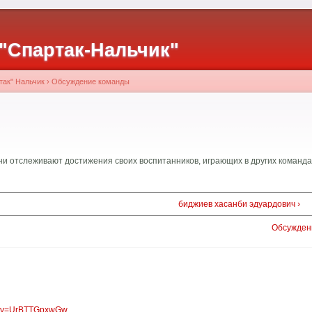
"Спартак-Нальчик"
так" Нальчик
›
Обсуждение команды
они отслеживают достижения своих воспитанников, играющих в других команда
биджиев хасанби эдуардович ›
Обсужден
ch?v=UrBTTGpxwGw