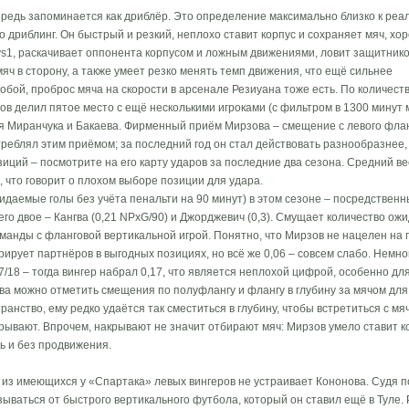
редь запоминается как дриблёр. Это определение максимально близко к реа
о дриблинг. Он быстрый и резкий, неплохо ставит корпус и сохраняет мяч, хо
vs1, раскачивает оппонента корпусом и ложным движениями, ловит защитнико
яч в сторону, а также умеет резко менять темп движения, что ещё сильнее
обой, проброс мяча на скорости в арсенале Резиуана тоже есть. По количест
ов делил пятое место с ещё несколькими игроками (с фильтром в 1300 минут 
 Миранчука и Бакаева. Фирменный приём Мирзова – смещение с левого фланга
реблял этим приёмом; за последний год он стал действовать разнообразнее,
зиций – посмотрите на его карту ударов за последние два сезона. Средний ве
что говорит о плохом выборе позиции для удара.
идаемые голы без учёта пенальти на 90 минут) в этом сезоне – посредственны
го двое – Кангва (0,21 NPxG/90) и Джорджевич (0,3). Смущает количество ож
команды с фланговой вертикальной игрой. Понятно, что Мирзов не нацелен на
рирует партнёров в выгодных позициях, но всё же 0,06 – совсем слабо. Немно
7/18 – тогда вингер набрал 0,17, что является неплохой цифрой, особенно дл
ва можно отметить смещения по полуфлангу и флангу в глубину за мячом для 
ранство, ему редко удаётся так сместиться в глубину, чтобы встретиться с мя
рывают. Впрочем, накрывают не значит отбирают мяч: Мирзов умело ставит к
ть и без продвижения.
н из имеющихся у «Спартака» левых вингеров не устраивает Кононова. Судя 
зываться от быстрого вертикального футбола, который он ставил ещё в Туле.