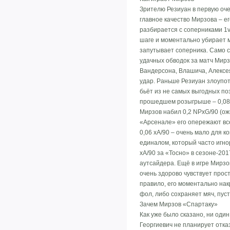
Зрителю Резиуан в первую оче
главное качество Мирзова – ег
разбирается с соперниками 1
шаге и моментально убирает м
запутывает соперника. Само с
удачных обводок за матч Мирз
Вандерсона, Влашича, Алексея
удар. Раньше Резиуан злоупот
бьёт из не самых выгодных по
прошедшем розыгрыше – 0,08, 
Мирзов набил 0,2 NPxG/90 (ож
«Арсенале» его опережают все
0,06 xA/90 – очень мало для 
единалом, который часто игно
xA/90 за «Тосно» в сезоне-201
аутсайдера. Ещё в игре Мирзо
очень здорово чувствует прост
правило, его моментально нак
фол, либо сохраняет мяч, пус
Зачем Мирзов «Спартаку»
Как уже было сказано, ни оди
Георгиевич не планирует отка