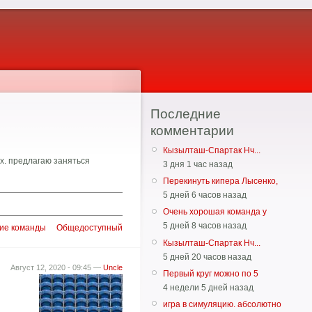
Последние
комментарии
Кызылташ-Спартак Нч...
х. предлагаю заняться
3 дня 1 час назад
Перекинуть кипера Лысенко,
5 дней 6 часов назад
Очень хорошая команда у
5 дней 8 часов назад
ие команды
Общедоступный
Кызылташ-Спартак Нч...
5 дней 20 часов назад
Август 12, 2020 - 09:45 —
Uncle
Первый круг можно по 5
4 недели 5 дней назад
игра в симуляцию. абсолютно