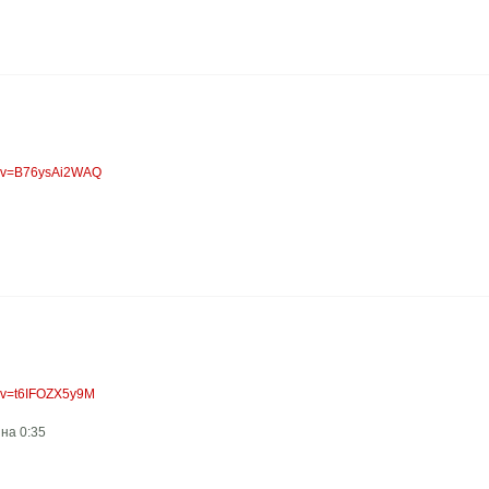
h?v=B76ysAi2WAQ
h?v=t6IFOZX5y9M
 на 0:35