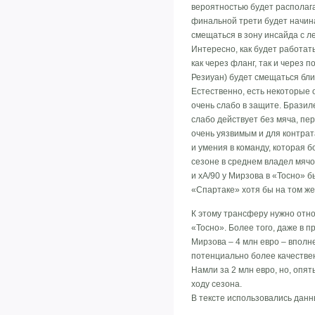
вероятностью будет располага
финальной трети будет начина
смещаться в зону инсайда с ле
Интересно, как будет работат
как через фланг, так и через 
Резиуан) будет смещаться бли
Естественно, есть некоторые 
очень слабо в защите. Бразил
слабо действует без мяча, пе
очень уязвимым и для контрат
и умения в команду, которая 
сезоне в среднем владел мячо
и xA/90 у Мирзова в «Тосно» б
«Спартаке» хотя бы на том же 
К этому трансферу нужно относ
«Тосно». Более того, даже в 
Мирзова – 4 млн евро – вполне
потенциально более качествен
Намли за 2 млн евро, но, опят
ходу сезона.
В тексте использовались данн