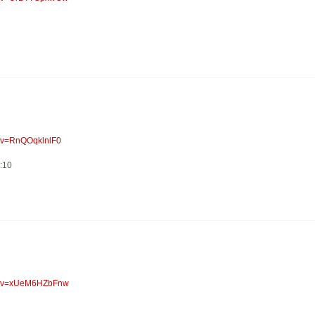
h?v=RnQOqklnlF0
:10
ch?v=xUeM6HZbFnw