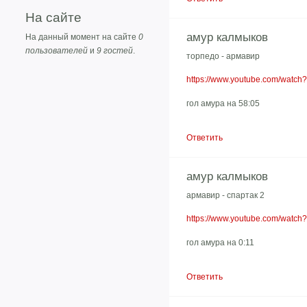
На сайте
амур калмыков
На данный момент на сайте
0
пользователей
и
9 гостей
.
торпедо - армавир
https://www.youtube.com/watch
гол амура на 58:05
Ответить
амур калмыков
армавир - спартак 2
https://www.youtube.com/watc
гол амура на 0:11
Ответить