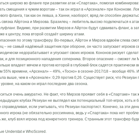
ться широко во фланге при развитии атак «Спартака», помогая комбинировать
ть смещения к чужим воротам – так он играл в «Арсенале» при Кононове. Ло
вого фланга, так как он левша, а Ханни, наоборот, вряд ли способен держать
ь связка Айртона и Мирзова. Бразилец – любитель высоко подключаться к ата
полуфланг. Видимо, при развитии Мирзов и Айртон будут сдваивать фланг, а за
же к центру, пока второй создаёт ширину атаки.
опасения по этому трансферу. Во-первых, Айртон и Мирзов вдвоём слева смот
ец – не самый надёжный защитник при обороне, он часто запускает игроков се
риодически недорабатывает и упускает своих игроков. Кононов рискует сдела
ак, и для позиционного нападения соперника. Второе опасение – сможет ли
больше владеет мячом и против которой в глубокий блок садятся практически 
м 55% времени, «Арсенал» – 49%, «Тосно» в сезоне-2017/18 – вообще 46%. 
ыла выше, чем в «Арсенале»: 0,29 против 0,26. Существует риск, что Резиуан 
уровне, на каком он играл последние два сезона.
иться очень аккуратно. Не факт, что Мирзов проявит себя в «Спартаке» так ж
предыдущих клубах Резиуан не выглядел как потенциальный топ-игрок, хоть и 
 справедливая, если учитывать, что Резиуан паспортист. Конечно, за эти ден
ного игрока (не обязательно россиянина, ведь у «Спартака» пока нет пробле
ь же, клуб взял игрока под конкретного тренера. Странным этот трансфер буд
ые Understat и WhoScored.