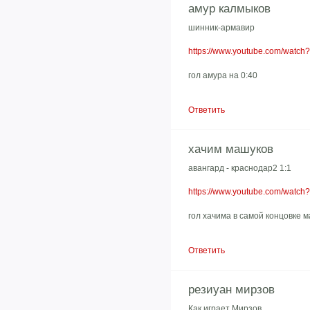
амур калмыков
шинник-армавир
https://www.youtube.com/watc
гол амура на 0:40
Ответить
хачим машуков
авангард - краснодар2 1:1
https://www.youtube.com/watc
гол хачима в самой концовке м
Ответить
резиуан мирзов
Как играет Мирзов