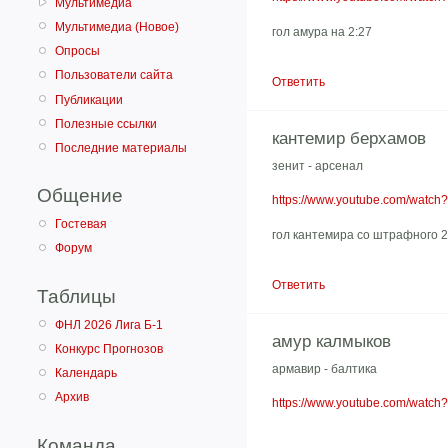
Мультимедиа
Мультимедиа (Новое)
гол амура на 2:27
Опросы
Пользователи сайта
Ответить
Публикации
Полезные ссылки
кантемир берхамов
Последние материалы
зенит - арсенал
Общение
https://www.youtube.com/watc
Гостевая
гол кантемира со штрафного 2
Форум
Ответить
Таблицы
ФНЛ 2026 Лига Б-1
амур калмыков
Конкурс Прогнозов
армавир - балтика
Календарь
Архив
https://www.youtube.com/wat
Команда