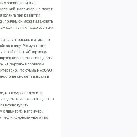
 у бровки, и лишь в
мовицкий, например, не может
ся фланга при развитии.
ке, причём он может атаковать
тем один из них (чаще всё-таки
рятся интересно в атаке, но
бе за спину. Резиуан тоже
ть левый фланг «Спартака»
 Мирзов перенести свои цифры
все. «Спартак» в прошлом
Интересно, что сумма NPxG/90
просто не сможет заиграть в
е, как в «Арсенале» или
был достаточно хорош. Цена за
ьги можно купить
м с лимитом), например,
ет, если Кононова уволят по