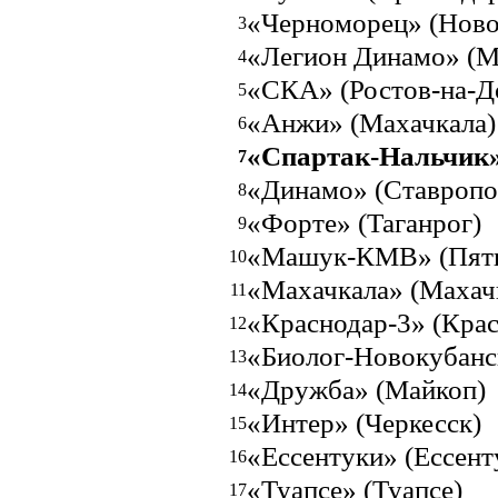
«Черноморец» (Ново
3
«Легион Динамо» (М
4
«СКА» (Ростов-на-Д
5
«Анжи» (Махачкала)
6
«Спартак-Нальчик»
7
«Динамо» (Ставропо
8
«Форте» (Таганрог)
9
«Машук-КМВ» (Пяти
10
«Махачкала» (Махач
11
«Краснодар-3» (Крас
12
«Биолог-Новокубанск
13
«Дружба» (Майкоп)
14
«Интер» (Черкесск)
15
«Ессентуки» (Ессент
16
«Туапсе» (Туапсе)
17