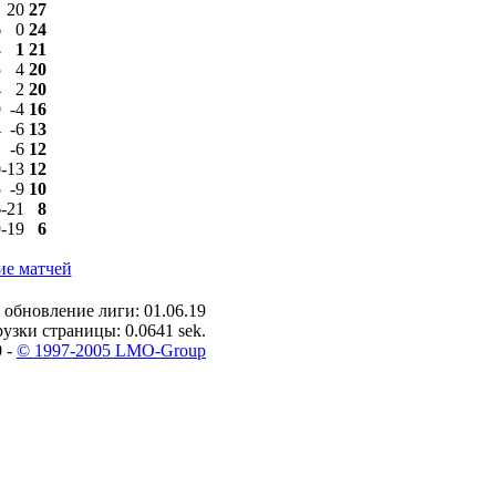
20
27
6
0
24
3
1
21
5
4
20
4
2
20
9
-4
16
4
-6
13
1
-6
12
0
-13
12
5
-9
10
6
-21
8
9
-19
6
ие матчей
 обновление лиги: 01.06.19
узки страницы: 0.0641 sek.
0 -
© 1997-2005 LMO-Group