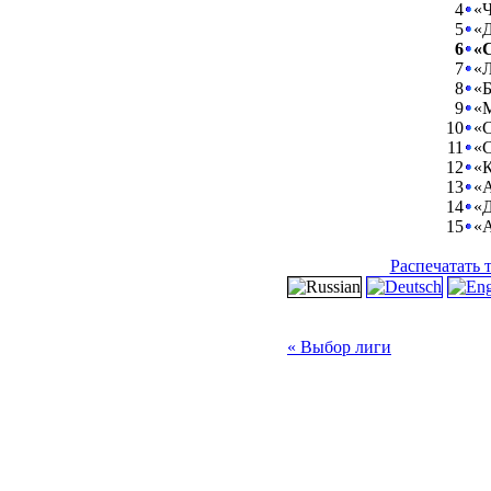
4
«Ч
5
«Д
6
«
7
«Л
8
«Б
9
«
10
«С
11
«С
12
«К
13
«А
14
«Д
15
«А
Распечатать 
« Выбор лиги