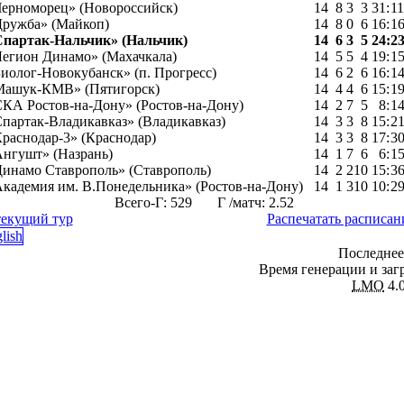
ерноморец» (Новороссийск)
14
8
3
3
31
:
11
ружба» (Майкоп)
14
8
0
6
16
:
1
Спартак-Нальчик» (Нальчик)
14
6
3
5
24
:
2
егион Динамо» (Махачкала)
14
5
5
4
19
:
1
иолог-Новокубанск» (п. Прогресс)
14
6
2
6
16
:
1
Машук-КМВ» (Пятигорск)
14
4
4
6
15
:
1
КА Ростов-на-Дону» (Ростов-на-Дону)
14
2
7
5
8
:
1
партак-Владикавказ» (Владикавказ)
14
3
3
8
15
:
2
раснодар-3» (Краснодар)
14
3
3
8
17
:
3
нгушт» (Назрань)
14
1
7
6
6
:
1
инамо Ставрополь» (Ставрополь)
14
2
2
10
15
:
3
кадемия им. В.Понедельника» (Ростов-на-Дону)
14
1
3
10
10
:
2
Всего-Г: 529 Г /матч: 2.52
текущий тур
Распечатать расписан
Последнее
Время генерации и загр
LMO
4.