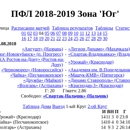
ПФЛ 2018-2019 Зона 'Юг'
блица
Расписание матчей
Таблица результатов
Таблицы
Статис
01
02
03
04
05
06
07
08
09
10
11
12
13
14
15
16
17
18
19
20
21
22
23
24
25
26
27
28
29
30
.08.2018
«Ангушт» (Назрань)
-
«Легион Динамо» (Махачкала)
ог-Новокубанск» (п. Прогресс)
-
«Спартак-Владикавказ» (Влади
А Ростов-на-Дону» (Ростов-на-
-
«Урожай» (Краснодар)
Дону)
«Черноморец» (Новороссийск)
-
«Академия им. В.Понедельник
«Чайка» (Песчанокопское)
-
«Машук-КМВ» (Пятигорск)
«Дружба» (Майкоп)
-
«Динамо Ставрополь» (Ставро
«Волгарь» (Астрахань)
-
«Краснодар-3» (Краснодар)
Г: 20 Г/матч: 2.86
Свободно:
«Спартак-Нальчик» (Нальчик)
Таблица
Дома
Выезд
1-ый Круг
2-ой Круг
р
И
В
Н
П
Г
рожай» (Краснодар)
14
11
3
0
23
:
8
айка» (Песчанокопское)
14
10
4
0
34
:
1
олгарь» (Астрахань)
14
9
3
2
26
:
1