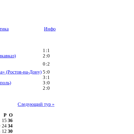
тика
Инфо
1
:
1
кавказ)
2
:
0
0
:
2
а» (Ростов-на-Дону)
5
:
0
3
:
1
поль)
3
:
0
2
:
0
Следующий тур »
Р
О
15
36
0
24
34
4
12
30