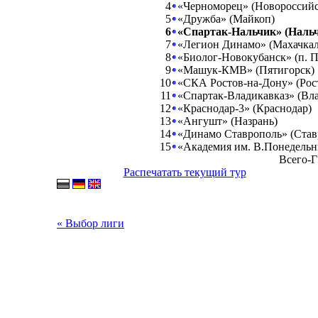
4
«Черноморец» (Новороссийс
5
«Дружба» (Майкоп)
6
«Спартак-Нальчик» (Наль
7
«Легион Динамо» (Махачкал
8
«Биолог-Новокубанск» (п. П
9
«Машук-КМВ» (Пятигорск)
10
«СКА Ростов-на-Дону» (Рос
11
«Спартак-Владикавказ» (Вла
12
«Краснодар-3» (Краснодар)
13
«Ангушт» (Назрань)
14
«Динамо Ставрополь» (Став
15
«Академия им. В.Понедельн
Всего-Г
Распечатать текущий тур
« Выбор лиги