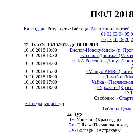
ПФЛ 2018
Календарь
Результаты/Таблица
Расписание матчей
01
02
03
04
05
0
16
17
18
19
20
2
12. Тур От 10.10.2018 До 10.10.2018
10.10.2018 13:00
«Биолог-Новокубанск» (п. Прог
10.10.2018 13:30
«Легион Динамо» (Махач
«СКА Ростов-на-Дону» (Рост
10.10.2018 14:00
10.10.2018 15:00
«Машук-КМВ» (Пятиг
10.10.2018 16:00
«Дружба» (Ма
10.10.2018 17:00
«Чайка» (Песчанокоп
10.10.2018 18:00
«Урожай» (Красн
Г: 
Свободно:
«Спарта
« Предыдущий тур
Таблица
Дома
12. Тур
1
«Урожай» (Краснодар)
2
«Чайка» (Песчанокопское)
3
«Волгарь» (Астрахань)