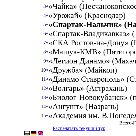
«Чайка» (Песчанокопско
3
«Урожай» (Краснодар)
4
«Спартак-Нальчик» (Н
5
«Спартак-Владикавказ» (
6
«СКА Ростов-на-Дону» (
7
«Машук-КМВ» (Пятигорс
8
«Легион Динамо» (Махач
9
«Дружба» (Майкоп)
10
«Динамо Ставрополь» (С
11
«Волгарь» (Астрахань)
12
«Биолог-Новокубанск» (п
13
«Ангушт» (Назрань)
14
«Академия им. В.Понедел
15
Всего-Г
Распечатать текущий тур