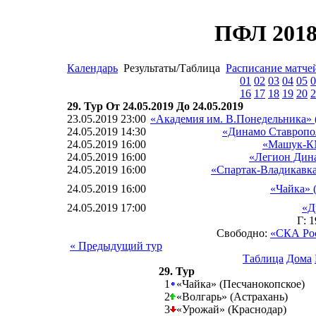
ПФЛ 2018
Календарь
Результаты/Таблица
Расписание матче
01
02
03
04
05
0
16
17
18
19
20
2
29. Тур От 24.05.2019 До 24.05.2019
23.05.2019 23:00
«Академия им. В.Понедельника» 
24.05.2019 14:30
«Динамо Ставропол
24.05.2019 16:00
«Машук-КМ
24.05.2019 16:00
«Легион Дина
24.05.2019 16:00
«Спартак-Владикавка
24.05.2019 16:00
«Чайка» 
24.05.2019 17:00
«Д
Г: 
Свободно:
«СКА Рос
« Предыдущий тур
Таблица
Дома
29. Тур
1
«Чайка» (Песчанокопское)
2
«Волгарь» (Астрахань)
3
«Урожай» (Краснодар)