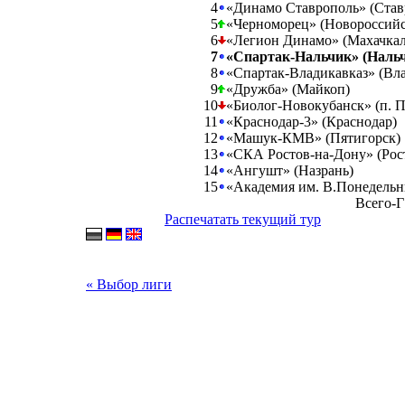
4
«Динамо Ставрополь» (Став
5
«Черноморец» (Новороссийс
6
«Легион Динамо» (Махачкал
7
«Спартак-Нальчик» (Наль
8
«Спартак-Владикавказ» (Вла
9
«Дружба» (Майкоп)
10
«Биолог-Новокубанск» (п. П
11
«Краснодар-3» (Краснодар)
12
«Машук-КМВ» (Пятигорск)
13
«СКА Ростов-на-Дону» (Рос
14
«Ангушт» (Назрань)
15
«Академия им. В.Понедельн
Всего-Г
Распечатать текущий тур
« Выбор лиги