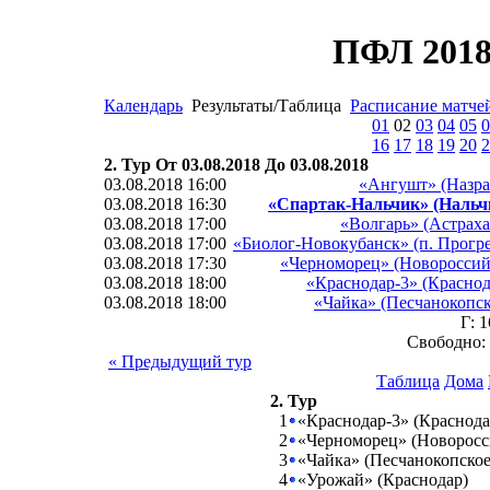
ПФЛ 2018
Календарь
Результаты/Таблица
Расписание матче
01
02
03
04
05
0
16
17
18
19
20
2
2. Тур От 03.08.2018 До 03.08.2018
03.08.2018 16:00
«Ангушт» (Назра
03.08.2018 16:30
«Спартак-Нальчик» (Нальч
03.08.2018 17:00
«Волгарь» (Астраха
03.08.2018 17:00
«Биолог-Новокубанск» (п. Прогре
03.08.2018 17:30
«Черноморец» (Новороссий
03.08.2018 18:00
«Краснодар-3» (Краснод
03.08.2018 18:00
«Чайка» (Песчанокопск
Г: 
Свободно:
« Предыдущий тур
Таблица
Дома
2. Тур
1
«Краснодар-3» (Краснода
2
«Черноморец» (Новоросс
3
«Чайка» (Песчанокопское
4
«Урожай» (Краснодар)