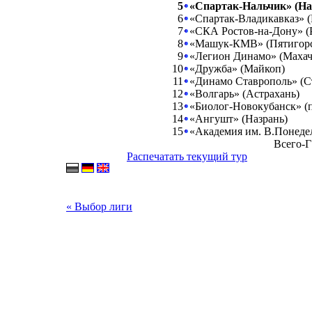
5
«Спартак-Нальчик» (На
6
«Спартак-Владикавказ» (
7
«СКА Ростов-на-Дону» (
8
«Машук-КМВ» (Пятигорс
9
«Легион Динамо» (Махач
10
«Дружба» (Майкоп)
11
«Динамо Ставрополь» (С
12
«Волгарь» (Астрахань)
13
«Биолог-Новокубанск» (п
14
«Ангушт» (Назрань)
15
«Академия им. В.Понедел
Всего-Г
Распечатать текущий тур
« Выбор лиги