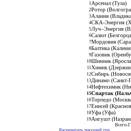
Арсенал (Тула)
1
Ротор (Волгогра
2
Алания (Владика
3
СКА-Энергия (Х
4
Луч–Энергия (В
5
Салют (Белгород
6
Мордовия (Сара
7
Балтика (Калини
8
Газовик (Оренбу
9
Шинник (Яросла
10
Химик (Дзержин
11
Сибирь (Новоси
12
Динамо (Санкт-
13
Нефтехимик (Ни
14
Спартак (Наль
15
Торпедо (Москв
16
Енисей (Красноя
17
Уфа (Уфа)
18
Ангушт (Назран
19
Всего-Г
Распечатать текущий тур