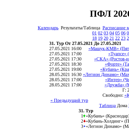
ПФЛ 2020
Календарь
Результаты/Таблица
Расписание 
01
02
03
04
05
06
0
18
19
20
21
22
23
2
31. Тур От 27.05.2021 До 27.05.2021
27.05.2021 16:00
«Машук-КМВ» (Пят
27.05.2021 17:00
«Туапсе» 
27.05.2021 17:30
«СКА» (Ростов-н
27.05.2021 18:30
«Форте» (Та
27.05.2021 19:00
«Кубань» (Кра
28.05.2021 16:30
«Легион Динамо» (Мах
28.05.2021 17:00
«Интер» (Че
28.05.2021 17:00
«Дружба» (
Г: 
Свободно:
«К
« Предыдущий тур
Таблица
Дома
31. Тур
1
«Кубань» (Краснодар
2
«Кубань-Холдинг» (П
3
«Легион Динамо» (Ма