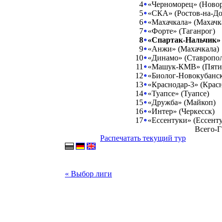
4
«Черноморец» (Новор
5
«СКА» (Ростов-на-До
6
«Махачкала» (Махачк
7
«Форте» (Таганрог)
8
«Спартак-Нальчик» 
9
«Анжи» (Махачкала)
10
«Динамо» (Ставропол
11
«Машук-КМВ» (Пяти
12
«Биолог-Новокубанск
13
«Краснодар-3» (Крас
14
«Туапсе» (Туапсе)
15
«Дружба» (Майкоп)
16
«Интер» (Черкесск)
17
«Ессентуки» (Ессент
Всего-Г
Распечатать текущий тур
« Выбор лиги