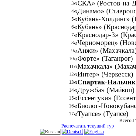
«СКА» (Ростов-на-Д
3
«Динамо» (Ставропо
4
«Кубань-Холдинг» (
5
«Кубань» (Краснода
6
«Краснодар-3» (Кра
7
«Черноморец» (Нов
8
«Анжи» (Махачкала
9
«Форте» (Таганрог)
10
«Махачкала» (Махач
11
«Интер» (Черкесск)
12
«Спартак-Нальчик
13
«Дружба» (Майкоп)
14
«Ессентуки» (Ессент
15
«Биолог-Новокубанс
16
«Туапсе» (Туапсе)
17
Всего-Г
Распечатать текущий тур