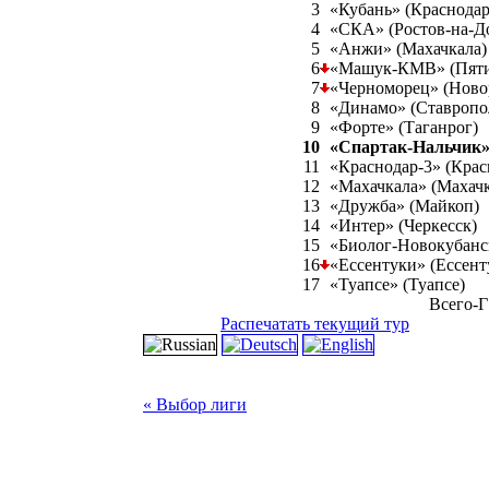
3
«Кубань» (Краснодар
4
«СКА» (Ростов-на-Д
5
«Анжи» (Махачкала)
6
«Машук-КМВ» (Пяти
7
«Черноморец» (Ново
8
«Динамо» (Ставропо
9
«Форте» (Таганрог)
10
«Спартак-Нальчик»
11
«Краснодар-3» (Крас
12
«Махачкала» (Махачк
13
«Дружба» (Майкоп)
14
«Интер» (Черкесск)
15
«Биолог-Новокубанск
16
«Ессентуки» (Ессент
17
«Туапсе» (Туапсе)
Всего-Г
Распечатать текущий тур
« Выбор лиги