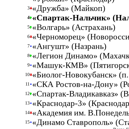
«Дружба» (Майкоп)
3
«Спартак-Нальчик» (На
4
«Волгарь» (Астрахань)
5
«Черноморец» (Новоросси
6
«Ангушт» (Назрань)
7
«Легион Динамо» (Махачк
8
«Машук-КМВ» (Пятигорс
9
«Биолог-Новокубанск» (п.
10
«СКА Ростов-на-Дону» (Р
11
«Спартак-Владикавказ» (В
12
«Краснодар-3» (Краснодар
13
«Академия им. В.Понедель
14
«Динамо Ставрополь» (Ст
15