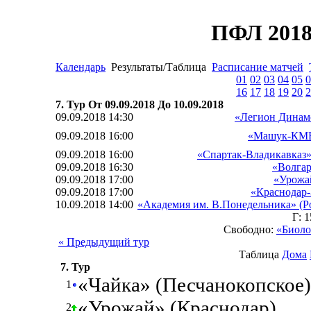
ПФЛ 2018
Календарь
Результаты/Таблица
Расписание матчей
01
02
03
04
05
0
16
17
18
19
20
2
7. Тур От 09.09.2018 До 10.09.2018
09.09.2018 14:30
«Легион Динамо
09.09.2018 16:00
«Машук-КМВ
09.09.2018 16:00
«Спартак-Владикавказ»
09.09.2018 16:30
«Волгар
09.09.2018 17:00
«Урожа
09.09.2018 17:00
«Краснодар-
10.09.2018 14:00
«Академия им. В.Понедельника» (Р
Г: 
Свободно:
«Биоло
« Предыдущий тур
Таблица
Дома
7. Тур
«Чайка» (Песчанокопское)
1
«Урожай» (Краснодар)
2