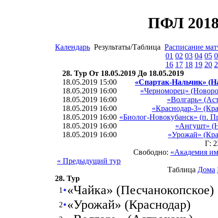
ПФЛ 2018
Календарь
Результаты/Таблица
Расписание мат
01
02
03
04
05
0
16
17
18
19
20
2
28. Тур От 18.05.2019 До 18.05.2019
18.05.2019 15:00
«Спартак-Нальчик» (Н
18.05.2019 16:00
«Черноморец» (Новоро
18.05.2019 16:00
«Волгарь» (Ас
18.05.2019 16:00
«Краснодар-3» (Кр
18.05.2019 16:00
«Биолог-Новокубанск» (п. П
18.05.2019 16:00
«Ангушт» (Н
18.05.2019 16:00
«Урожай» (Кра
Г: 
Свободно:
«Академия им
« Предыдущий тур
Таблица
Дома
28. Тур
«Чайка» (Песчанокопское)
1
«Урожай» (Краснодар)
2