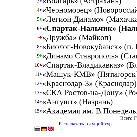
«Волгарь» (Астрахань)
3
«Черноморец» (Новоросси
4
«Легион Динамо» (Махачк
5
«Спартак-Нальчик» (Нал
6
«Дружба» (Майкоп)
7
«Биолог-Новокубанск» (п. 
8
«Динамо Ставрополь» (Ста
9
«Спартак-Владикавказ» (Вл
10
«Машук-КМВ» (Пятигорск
11
«Краснодар-3» (Краснодар)
12
«СКА Ростов-на-Дону» (Ро
13
«Ангушт» (Назрань)
14
«Академия им. В.Понедель
15
Всего-Г
Распечатать текущий тур