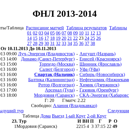
ФНЛ 2013-2014
аты/Таблица
Расписание матчей
Таблица результатов
Таблицы
01
02
03
04
05
06
07
08
09
10
11
12
13
14
15
16
17
18
19
20
21
22
23
24
25
26
27
28
29
30
31
32
33
34
35
36
37
38
 От 10.11.2013 До 10.11.2013
013 09:00
Луч–Энергия (Владивосток)
-
Ангушт (Назрань)
013 14:00
Динамо (Санкт-Петербург)
-
Енисей (Красноярск)
013 15:00
Торпедо (Москва)
-
Шинник (Ярославль)
013 16:00
Салют (Белгород)
-
Уфа (Уфа)
013 16:00
Спартак (Нальчик)
-
Сибирь (Новосибирск)
013 16:00
Балтика (Калининград)
-
Нефтехимик (Нижнекам
013 16:00
Ротор (Волгоград)
-
Химик (Дзержинск)
013 17:00
Арсенал (Тула)
-
Газовик (Оренбург)
013 18:00
Мордовия (Саранск)
-
СКА-Энергия (Хабаровс
Г: 20 Г/матч: 2.22
Свободно:
Алания (Владикавказ)
дыдущий тур
Следующий
Таблица
Дома
Выезд
1-ый Круг
2-ой Круг
23. Тур
И
В
Н
П
Г
Р
О
1
Мордовия (Саранск)
22
15
4
3
37
:
15
22
49