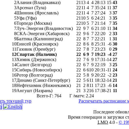
2
Алания (Владикавказ)
21
13
4
4
28
:
13
15
43
3
Арсенал (Тула)
22
11
4
7
35
:
24
11
37
4
Шинник (Ярославль)
22
11
4
7
27
:
24
3
37
5
Уфа (Уфа)
21
10
5
6
24
:
21
3
35
6
Торпедо (Москва)
22
10
5
7
21
:
14
7
35
7
Луч–Энергия (Владивосток)
22
9
7
6
21
:
10
11
34
8
СКА-Энергия (Хабаровск)
22
9
6
7
22
:
20
2
33
9
Балтика (Калининград)
22
8
7
7
22
:
21
1
31
10
Енисей (Красноярск)
22
8
6
8
25
:
31
-6
30
11
Газовик (Оренбург)
22
7
8
7
23
:
23
0
29
12
Спартак (Нальчик)
22
6
9
7
19
:
23
-4
27
13
Химик (Дзержинск)
22
7
6
9
17
:
31
-14
27
14
Салют (Белгород)
22
6
7
9
22
:
19
3
25
15
Сибирь (Новосибирск)
22
6
6
10
20
:
31
-11
24
16
Ротор (Волгоград)
22
5
8
9
20
:
22
-2
23
17
Динамо (Санкт-Петербург)
22
5
6
11
18
:
32
-14
21
18
Нефтехимик (Нижнекамск)
21
2
8
11
17
:
23
-6
14
19
Ангушт (Назрань)
21
3
2
16
17
:
38
-21
11
Всего-Г: 764 Г /матч: 2.24
ать текущий тур
Распечатать расписание 
Последнее обновл
Время генерации и загрузки ст
LMO
4.0 -
© 19