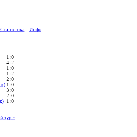
Статистика
Инфо
1
:
0
4
:
2
1
:
0
1
:
2
2
:
0
ск)
1
:
0
3
:
0
2
:
0
к)
1
:
0
 тур »