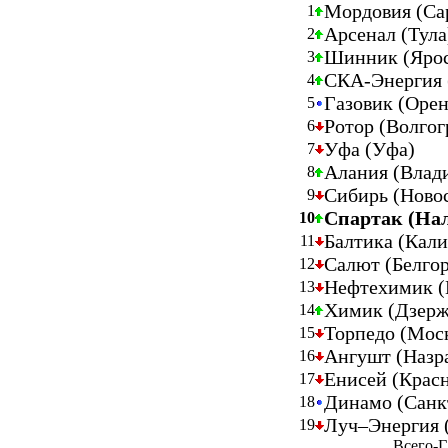
Мордовия (Са
1
Арсенал (Тула
2
Шинник (Ярос
3
СКА-Энергия 
4
Газовик (Орен
5
Ротор (Волгог
6
Уфа (Уфа)
7
Алания (Влад
8
Сибирь (Ново
9
Спартак (На
10
Балтика (Кал
11
Салют (Белгор
12
Нефтехимик 
13
Химик (Дзерж
14
Торпедо (Мос
15
Ангушт (Назр
16
Енисей (Крас
17
Динамо (Санк
18
Луч–Энергия 
19
Всего-Г