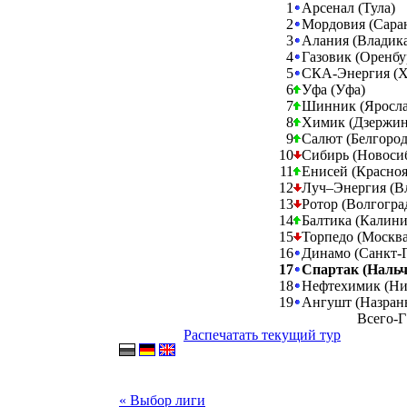
1
Арсенал (Тула)
2
Мордовия (Сара
3
Алания (Владика
4
Газовик (Оренбу
5
СКА-Энергия (Х
6
Уфа (Уфа)
7
Шинник (Яросла
8
Химик (Дзержин
9
Салют (Белгород
10
Сибирь (Новоси
11
Енисей (Красноя
12
Луч–Энергия (В
13
Ротор (Волгогра
14
Балтика (Калини
15
Торпедо (Москва
16
Динамо (Санкт-
17
Спартак (Нальч
18
Нефтехимик (Ни
19
Ангушт (Назран
Всего-Г
Распечатать текущий тур
« Выбор лиги