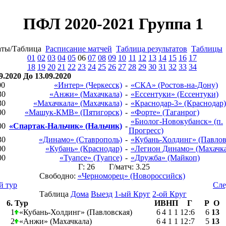
ПФЛ 2020-2021 Группа 1
аты/Таблица
Расписание матчей
Таблица результатов
Таблицы
01
02
03
04
05
06
07
08
09
10
11
12
13
14
15
16
17
18
19
20
21
22
23
24
25
26
27
28
29
30
31
32
33
34
9.2020 До 13.09.2020
00
«Интер» (Черкесск)
-
«СКА» (Ростов-на-Дону)
30
«Анжи» (Махачкала)
-
«Ессентуки» (Ессентуки)
30
«Махачкала» (Махачкала)
-
«Краснодар-3» (Краснодар)
00
«Машук-КМВ» (Пятигорск)
-
«Форте» (Таганрог)
«Биолог-Новокубанск» (п.
00
«Спартак-Нальчик» (Нальчик)
-
Прогресс)
30
«Динамо» (Ставрополь)
-
«Кубань-Холдинг» (Павлов
00
«Кубань» (Краснодар)
-
«Легион Динамо» (Махачка
00
«Туапсе» (Туапсе)
-
«Дружба» (Майкоп)
Г: 26 Г/матч: 3.25
Свободно:
«Черноморец» (Новороссийск)
й тур
Сле
Таблица
Дома
Выезд
1-ый Круг
2-ой Круг
6. Тур
И
В
Н
П
Г
Р
О
1
«Кубань-Холдинг» (Павловская)
6
4
1
1
12
:
6
6
13
2
«Анжи» (Махачкала)
6
4
1
1
12
:
7
5
13