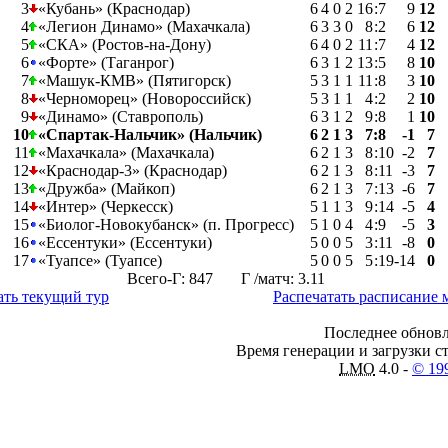
3
«Кубань» (Краснодар)
6
4
0
2
16
:
7
9
12
4
«Легион Динамо» (Махачкала)
6
3
3
0
8
:
2
6
12
5
«СКА» (Ростов-на-Дону)
6
4
0
2
11
:
7
4
12
6
«Форте» (Таганрог)
6
3
1
2
13
:
5
8
10
7
«Машук-КМВ» (Пятигорск)
5
3
1
1
11
:
8
3
10
8
«Черноморец» (Новороссийск)
5
3
1
1
4
:
2
2
10
9
«Динамо» (Ставрополь)
6
3
1
2
9
:
8
1
10
10
«Спартак-Нальчик» (Нальчик)
6
2
1
3
7
:
8
-1
7
11
«Махачкала» (Махачкала)
6
2
1
3
8
:
10
-2
7
12
«Краснодар-3» (Краснодар)
6
2
1
3
8
:
11
-3
7
13
«Дружба» (Майкоп)
6
2
1
3
7
:
13
-6
7
14
«Интер» (Черкесск)
5
1
1
3
9
:
14
-5
4
15
«Биолог-Новокубанск» (п. Прогресс)
5
1
0
4
4
:
9
-5
3
16
«Ессентуки» (Ессентуки)
5
0
0
5
3
:
11
-8
0
17
«Туапсе» (Туапсе)
5
0
0
5
5
:
19
-14
0
Всего-Г: 847 Г /матч: 3.11
ать текущий тур
Распечатать расписание 
Последнее обновл
Время генерации и загрузки ст
LMO
4.0 -
© 19