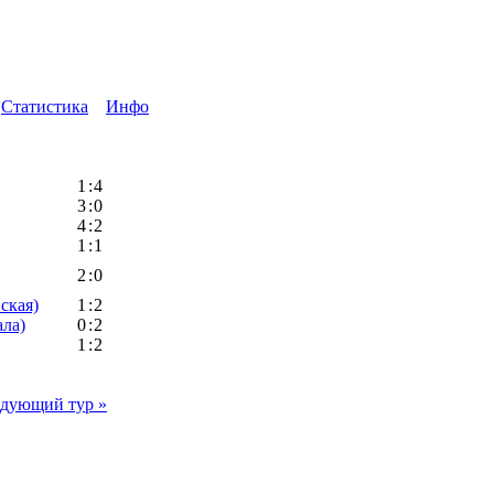
Статистика
Инфо
1
:
4
3
:
0
4
:
2
1
:
1
2
:
0
ская)
1
:
2
ла)
0
:
2
1
:
2
дующий тур »