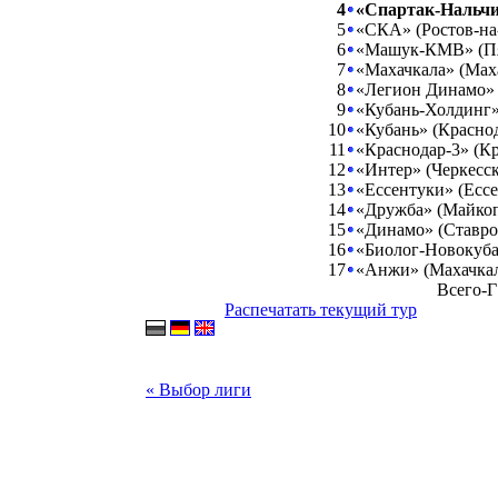
4
«Спартак-Нальчи
5
«СКА» (Ростов-на
6
«Машук-КМВ» (Пя
7
«Махачкала» (Мах
8
«Легион Динамо» 
9
«Кубань-Холдинг»
10
«Кубань» (Красно
11
«Краснодар-3» (К
12
«Интер» (Черкесск
13
«Ессентуки» (Есс
14
«Дружба» (Майко
15
«Динамо» (Ставро
16
«Биолог-Новокубан
17
«Анжи» (Махачкал
Всего-Г
Распечатать текущий тур
« Выбор лиги