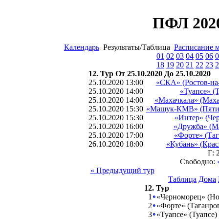
ПФЛ 2020
Календарь
Результаты/Таблица
Расписание 
01
02
03
04
05
06
0
18
19
20
21
22
23
2
12. Тур От 25.10.2020 До 25.10.2020
25.10.2020 13:00
«СКА» (Ростов-на
25.10.2020 14:00
«Туапсе» (Т
25.10.2020 14:00
«Махачкала» (Маха
25.10.2020 15:30
«Машук-КМВ» (Пяти
25.10.2020 15:30
«Интер» (Чер
25.10.2020 16:00
«Дружба» (М
25.10.2020 17:00
«Форте» (Таг
26.10.2020 18:00
«Кубань» (Крас
Г: 
Свободно:
« Предыдущий тур
Таблица
Дома
12. Тур
1
«Черноморец» (Но
2
«Форте» (Таганрог
3
«Туапсе» (Туапсе)