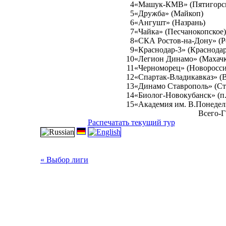
4
«Машук-КМВ» (Пятигорс
5
«Дружба» (Майкоп)
6
«Ангушт» (Назрань)
7
«Чайка» (Песчанокопское)
8
«СКА Ростов-на-Дону» (Р
9
«Краснодар-3» (Краснодар
10
«Легион Динамо» (Махачк
11
«Черноморец» (Новоросси
12
«Спартак-Владикавказ» (В
13
«Динамо Ставрополь» (Ст
14
«Биолог-Новокубанск» (п.
15
«Академия им. В.Понедел
Всего-Г
Распечатать текущий тур
« Выбор лиги