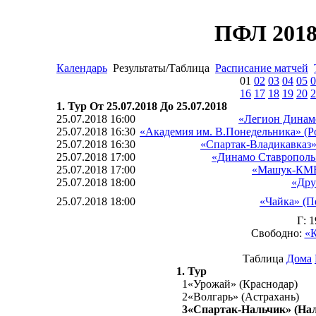
ПФЛ 2018
Календарь
Результаты/Таблица
Расписание матчей
01
02
03
04
05
0
16
17
18
19
20
2
1. Тур От 25.07.2018 До 25.07.2018
25.07.2018 16:00
«Легион Динамо
25.07.2018 16:30
«Академия им. В.Понедельника» (Р
25.07.2018 16:30
«Спартак-Владикавказ»
25.07.2018 17:00
«Динамо Ставрополь
25.07.2018 17:00
«Машук-КМВ
25.07.2018 18:00
«Дру
25.07.2018 18:00
«Чайка» (П
Г: 
Свободно:
«К
Таблица
Дома
1. Тур
1
«Урожай» (Краснодар)
2
«Волгарь» (Астрахань)
3
«Спартак-Нальчик» (На