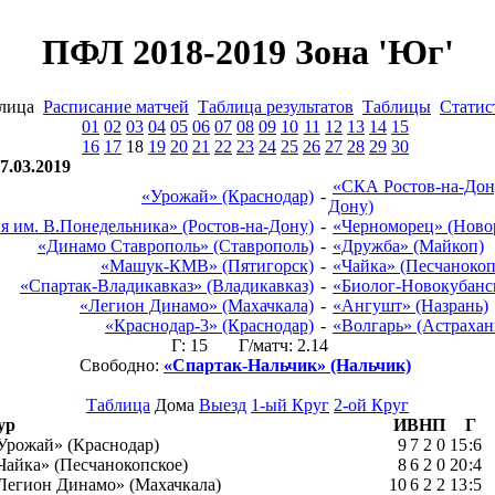
ПФЛ 2018-2019 Зона 'Юг'
блица
Расписание матчей
Таблица результатов
Таблицы
Статис
01
02
03
04
05
06
07
08
09
10
11
12
13
14
15
16
17
18
19
20
21
22
23
24
25
26
27
28
29
30
7.03.2019
«СКА Ростов-на-Дону
«Урожай» (Краснодар)
-
Дону)
я им. В.Понедельника» (Ростов-на-Дону)
-
«Черноморец» (Ново
«Динамо Ставрополь» (Ставрополь)
-
«Дружба» (Майкоп)
«Машук-КМВ» (Пятигорск)
-
«Чайка» (Песчанокоп
«Спартак-Владикавказ» (Владикавказ)
-
«Биолог-Новокубанск
«Легион Динамо» (Махачкала)
-
«Ангушт» (Назрань)
«Краснодар-3» (Краснодар)
-
«Волгарь» (Астрахан
Г: 15 Г/матч: 2.14
Свободно:
«Спартак-Нальчик» (Нальчик)
Таблица
Дома
Выезд
1-ый Круг
2-ой Круг
Тур
И
В
Н
П
Г
Урожай» (Краснодар)
9
7
2
0
15
:
6
Чайка» (Песчанокопское)
8
6
2
0
20
:
4
Легион Динамо» (Махачкала)
10
6
2
2
13
:
5