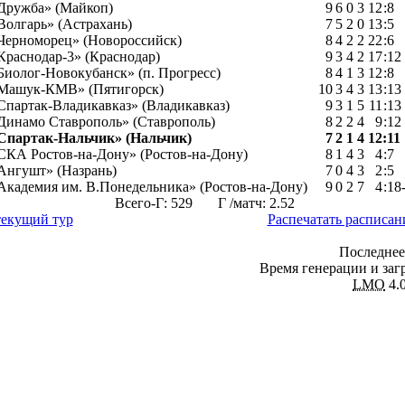
Дружба» (Майкоп)
9
6
0
3
12
:
8
Волгарь» (Астрахань)
7
5
2
0
13
:
5
Черноморец» (Новороссийск)
8
4
2
2
22
:
6
Краснодар-3» (Краснодар)
9
3
4
2
17
:
12
Биолог-Новокубанск» (п. Прогресс)
8
4
1
3
12
:
8
Машук-КМВ» (Пятигорск)
10
3
4
3
13
:
13
Спартак-Владикавказ» (Владикавказ)
9
3
1
5
11
:
13
Динамо Ставрополь» (Ставрополь)
8
2
2
4
9
:
12
Спартак-Нальчик» (Нальчик)
7
2
1
4
12
:
11
СКА Ростов-на-Дону» (Ростов-на-Дону)
8
1
4
3
4
:
7
Ангушт» (Назрань)
7
0
4
3
2
:
5
Академия им. В.Понедельника» (Ростов-на-Дону)
9
0
2
7
4
:
18
Всего-Г: 529 Г /матч: 2.52
текущий тур
Распечатать расписан
Последнее
Время генерации и загр
LMO
4.