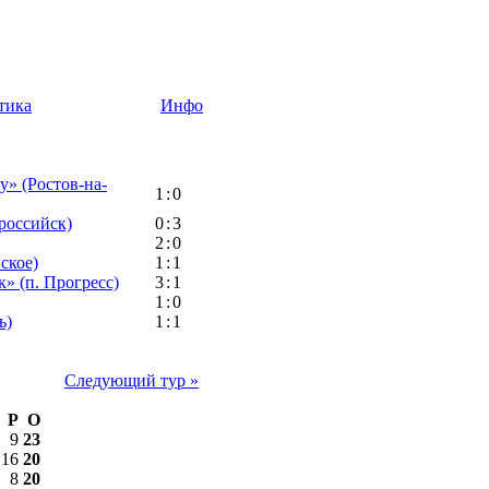
тика
Инфо
» (Ростов-на-
1
:
0
российск)
0
:
3
2
:
0
ское)
1
:
1
» (п. Прогресс)
3
:
1
1
:
0
ь)
1
:
1
Следующий тур »
Р
О
9
23
16
20
8
20