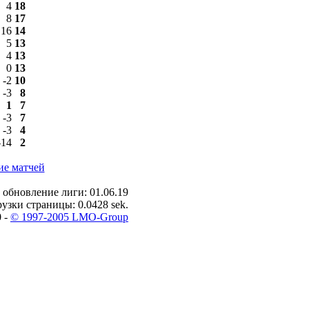
4
18
8
17
16
14
5
13
4
13
0
13
-2
10
-3
8
1
7
-3
7
-3
4
-14
2
ие матчей
 обновление лиги: 01.06.19
узки страницы: 0.0428 sek.
0 -
© 1997-2005 LMO-Group