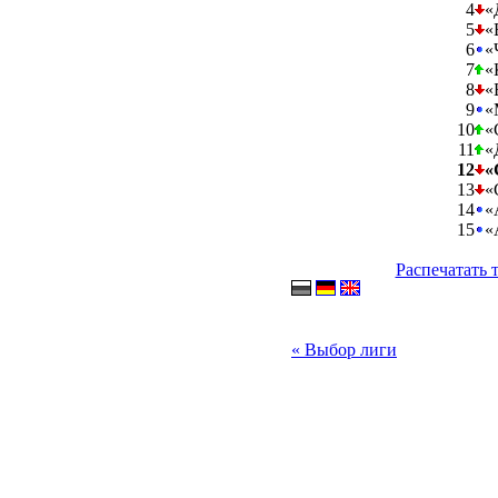
4
«
5
«
6
«
7
«
8
«
9
«
10
«
11
«
12
«
13
«
14
«
15
«
Распечатать 
« Выбор лиги