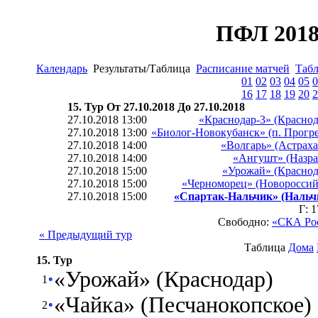
ПФЛ 2018
Календарь
Результаты/Таблица
Расписание матчей
Табл
01
02
03
04
05
0
16
17
18
19
20
2
15. Тур От 27.10.2018 До 27.10.2018
27.10.2018 13:00
«Краснодар-3» (Краснод
27.10.2018 13:00
«Биолог-Новокубанск» (п. Прогре
27.10.2018 14:00
«Волгарь» (Астраха
27.10.2018 14:00
«Ангушт» (Назра
27.10.2018 15:00
«Урожай» (Краснод
27.10.2018 15:00
«Черноморец» (Новороссий
27.10.2018 15:00
«Спартак-Нальчик» (Нальч
Г: 
Свободно:
«СКА Рос
« Предыдущий тур
Таблица
Дома
15. Тур
«Урожай» (Краснодар)
1
«Чайка» (Песчанокопское)
2