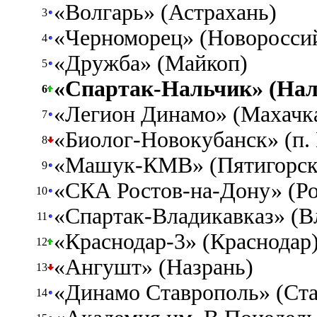
«Волгарь» (Астрахань)
3
«Черноморец» (Новоросси
4
«Дружба» (Майкоп)
5
«Спартак-Нальчик» (Нал
6
«Легион Динамо» (Махачк
7
«Биолог-Новокубанск» (п.
8
«Машук-КМВ» (Пятигорск
9
«СКА Ростов-на-Дону» (Ро
10
«Спартак-Владикавказ» (В
11
«Краснодар-3» (Краснодар
12
«Ангушт» (Назрань)
13
«Динамо Ставрополь» (Ста
14