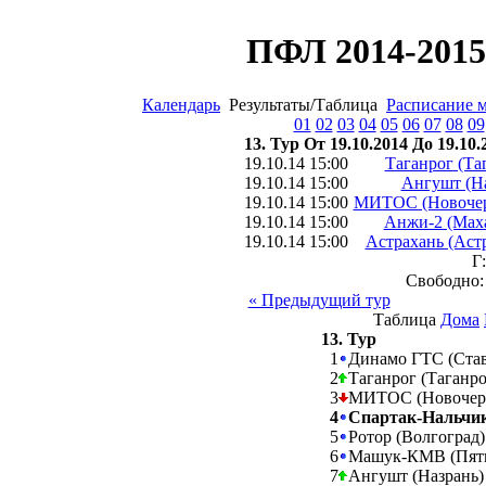
ПФЛ 2014-2015 
Календарь
Результаты/Таблица
Расписание 
01
02
03
04
05
06
07
08
09
13. Тур От 19.10.2014 До 19.10.
19.10.14 15:00
Таганрог (Та
19.10.14 15:00
Ангушт (На
19.10.14 15:00
МИТОС (Новочер
19.10.14 15:00
Анжи-2 (Маха
19.10.14 15:00
Астрахань (Аст
Г:
Свободно
« Предыдущий тур
Таблица
Дома
13. Тур
1
Динамо ГТС (Ста
2
Таганрог (Таганр
3
МИТОС (Новочер
4
Спартак-Нальчик
5
Ротор (Волгоград
6
Машук-КМВ (Пят
7
Ангушт (Назрань