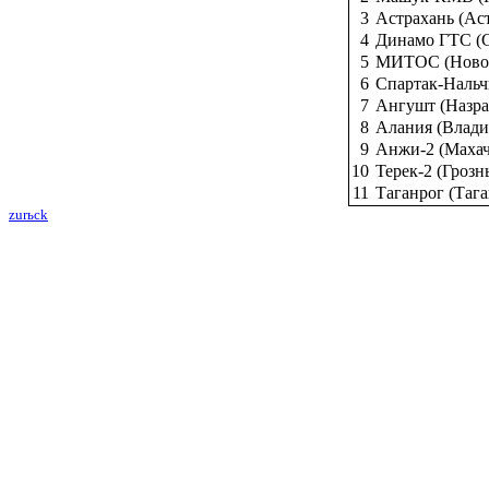
3
Астрахань (Ас
4
Динамо ГТС (
5
МИТОС (Новоч
6
Спартак-Нальч
7
Ангушт (Назр
8
Алания (Влади
9
Анжи-2 (Маха
10
Терек-2 (Гроз
11
Таганрог (Таг
zurьck