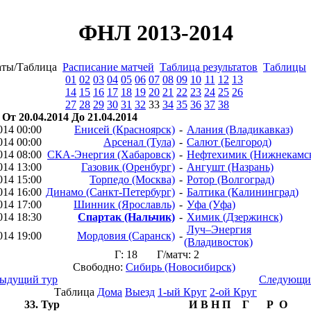
ФНЛ 2013-2014
аты/Таблица
Расписание матчей
Таблица результатов
Таблицы
01
02
03
04
05
06
07
08
09
10
11
12
13
14
15
16
17
18
19
20
21
22
23
24
25
26
27
28
29
30
31
32
33
34
35
36
37
38
 От 20.04.2014 До 21.04.2014
014 00:00
Енисей (Красноярск)
-
Алания (Владикавказ)
014 00:00
Арсенал (Тула)
-
Салют (Белгород)
014 08:00
СКА-Энергия (Хабаровск)
-
Нефтехимик (Нижнекамс
014 13:00
Газовик (Оренбург)
-
Ангушт (Назрань)
014 15:00
Торпедо (Москва)
-
Ротор (Волгоград)
014 16:00
Динамо (Санкт-Петербург)
-
Балтика (Калининград)
014 17:00
Шинник (Ярославль)
-
Уфа (Уфа)
014 18:30
Спартак (Нальчик)
-
Химик (Дзержинск)
Луч–Энергия
014 19:00
Мордовия (Саранск)
-
(Владивосток)
Г: 18 Г/матч: 2
Свободно:
Сибирь (Новосибирск)
дыдущий тур
Следующий
Таблица
Дома
Выезд
1-ый Круг
2-ой Круг
33. Тур
И
В
Н
П
Г
Р
О