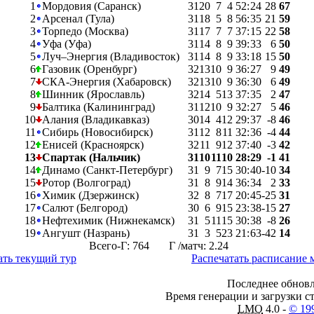
1
Мордовия (Саранск)
31
20
7
4
52
:
24
28
67
2
Арсенал (Тула)
31
18
5
8
56
:
35
21
59
3
Торпедо (Москва)
31
17
7
7
37
:
15
22
58
4
Уфа (Уфа)
31
14
8
9
39
:
33
6
50
5
Луч–Энергия (Владивосток)
31
14
8
9
33
:
18
15
50
6
Газовик (Оренбург)
32
13
10
9
36
:
27
9
49
7
СКА-Энергия (Хабаровск)
32
13
10
9
36
:
30
6
49
8
Шинник (Ярославль)
32
14
5
13
37
:
35
2
47
9
Балтика (Калининград)
31
12
10
9
32
:
27
5
46
10
Алания (Владикавказ)
30
14
4
12
29
:
37
-8
46
11
Сибирь (Новосибирск)
31
12
8
11
32
:
36
-4
44
12
Енисей (Красноярск)
32
11
9
12
37
:
40
-3
42
13
Спартак (Нальчик)
31
10
11
10
28
:
29
-1
41
14
Динамо (Санкт-Петербург)
31
9
7
15
30
:
40
-10
34
15
Ротор (Волгоград)
31
8
9
14
36
:
34
2
33
16
Химик (Дзержинск)
32
8
7
17
20
:
45
-25
31
17
Салют (Белгород)
30
6
9
15
23
:
38
-15
27
18
Нефтехимик (Нижнекамск)
31
5
11
15
30
:
38
-8
26
19
Ангушт (Назрань)
31
3
5
23
21
:
63
-42
14
Всего-Г: 764 Г /матч: 2.24
ать текущий тур
Распечатать расписание 
Последнее обновл
Время генерации и загрузки ст
LMO
4.0 -
© 19