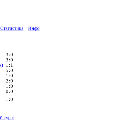
Статистика
Инфо
3
:
0
3
:
0
к)
1
:
1
5
:
0
1
:
0
2
:
0
1
:
0
0
:
0
1
:
0
 тур »