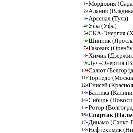
Мордовия (Сара
1
Алания (Владика
2
Арсенал (Тула)
3
Уфа (Уфа)
4
СКА-Энергия (Х
5
Шинник (Яросла
6
Газовик (Оренбу
7
Химик (Дзержин
8
Луч–Энергия (В
9
Салют (Белгород
10
Торпедо (Москв
11
Енисей (Красноя
12
Балтика (Калини
13
Сибирь (Новоси
14
Ротор (Волгогра
15
Спартак (Наль
16
Динамо (Санкт-
17
Нефтехимик (Ни
18