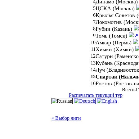
Динамо (Москва
4
ЦСКА (Москва)
5
Крылья Советов 
6
Локомотив (Моск
7
Рубин (Казань)
8
Томь (Томск)
9
Амкар (Пермь)
10
Химки (Химки)
11
Сатурн (Раменск
12
Кубань (Краснод
13
Луч (Владивосто
14
Спартак (Нальч
15
Ростов (Ростов-н
16
Всего-Г
Распечатать текущий тур
« Выбор лиги