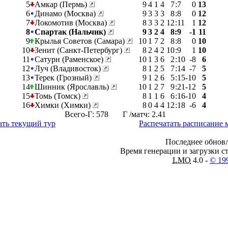
5
Амкар (Пермь)
9
4
1
4
7
:
7
0
13
6
Динамо (Москва)
9
3
3
3
8
:
8
0
12
7
Локомотив (Москва)
8
3
3
2
12
:
11
1
12
8
Спартак (Нальчик)
9
3
2
4
8
:
9
-1
11
9
Крылья Советов (Самара)
10
1
7
2
8
:
8
0
10
10
Зенит (Санкт-Петербург)
8
2
4
2
10
:
9
1
10
11
Сатурн (Раменское)
10
1
3
6
2
:
10
-8
6
12
Луч (Владивосток)
8
1
2
5
7
:
14
-7
5
13
Терек (Грозный)
9
1
2
6
5
:
15
-10
5
14
Шинник (Ярославль)
10
1
2
7
9
:
21
-12
5
15
Томь (Томск)
8
1
1
6
6
:
16
-10
4
16
Химки (Химки)
8
0
4
4
12
:
18
-6
4
Всего-Г: 578 Г /матч: 2.41
ать текущий тур
Распечатать расписание 
Последнее обновл
Время генерации и загрузки ст
LMO
4.0 -
© 19