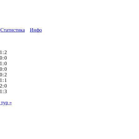
Статистика
Инфо
1
:
2
0
:
0
1
:
0
0
:
0
0
:
2
1
:
1
2
:
0
1
:
3
тур »