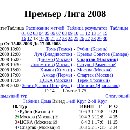
Премьер Лига 2008
аты/Таблица
Расписание матчей
Таблица результатов
Таблицы
01
02
03
04
05
06
07
08
09
10
11
12
13
14
15
16
17
18
19
20
21
22
23
24
25
26
27
28
29
30
ур От 15.08.2008 До 17.08.2008
.2008 18:00
Томь (Томск)
-
Рубин (Казань)
.2008 12:00
Луч (Владивосток)
-
Крылья Советов (Самара)
.2008 16:00
Динамо (Москва)
-
Спартак (Нальчик)
.2008 19:30
Локомотив (Москва)
-
Сатурн (Раменское)
.2008 15:00
Химки (Химки)
-
Москва (Москва)
.2008 17:00
Амкар (Пермь)
-
Спартак (Москва)
.2008 17:30
ЦСКА (Москва)
-
Терек (Грозный)
.2008 20:00
Зенит (Санкт-Петербург)
-
Шинник (Ярославль)
Г: 14 Г/матч: 1.75
едыдущий тур
Следующий 
Таблица
Дома
Выезд
1-ый Круг
2-ой Круг
18. Тур
И
В
Н
П
Г
Р
О
1
Рубин (Казань)
10
6
3
1
17
:
8
9
21
2
Москва (Москва)
10
4
3
3
12
:
8
4
15
3
ЦСКА (Москва)
8
4
3
1
17
:
6
11
15
4
Спартак (Москва)
10
3
5
2
17
:
15
2
14