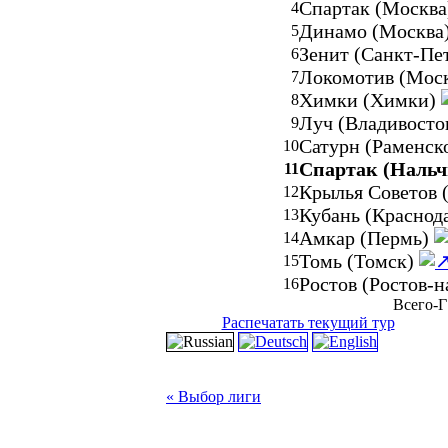
Спартак (Москв
4
Динамо (Москва
5
Зенит (Санкт-Пе
6
Локомотив (Мос
7
Химки (Химки)
8
Луч (Владивосто
9
Сатурн (Раменск
10
Спартак (Нальч
11
Крылья Советов 
12
Кубань (Краснод
13
Амкар (Пермь)
14
Томь (Томск)
15
Ростов (Ростов-
16
Всего-Г
Распечатать текущий тур
« Выбор лиги