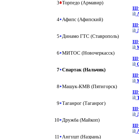
3
Торпедо (Армавир)
Шт
4
Афипс (Афипский)
Шт
5
Динамо ГТС (Ставрополь)
Шт
6
МИТОС (Новочеркасск)
Шт
7
Спартак (Нальчик)
Шт
8
Машук-КМВ (Пятигорск)
Шт
9
Таганрог (Таганрог)
Шт
10
Дружба (Майкоп)
Шт
11
Ангушт (Назрань)