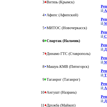
3
Витязь (Крымск)
Pen
А
4
Афипс (Афипский)
Pen
М
5
МИТОС (Новочеркасск)
Pen
С
6
Спартак (Нальчик)
Pen
Д
7
Динамо ГТС (Ставрополь)
Pen
М
8
Машук-КМВ (Пятигорск)
Pen
Т
9
Таганрог (Таганрог)
Pen
А
10
Ангушт (Назрань)
Pen
Д
11
Дружба (Майкоп)