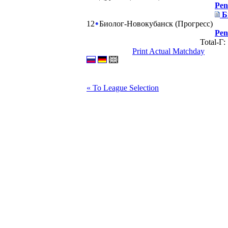
Pen
Б
12
Биолог-Новокубанск (Прогресс)
Pen
Total-Г
Print Actual Matchday
« To League Selection