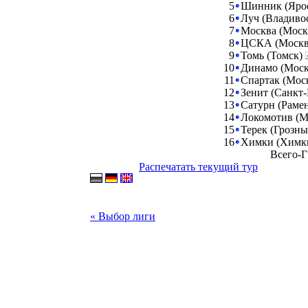
5
Шинник (Яро
6
Луч (Владиво
7
Москва (Моск
8
ЦСКА (Моск
9
Томь (Томск)
10
Динамо (Мос
11
Спартак (Мос
12
Зенит (Санкт
13
Сатурн (Раме
14
Локомотив (М
15
Терек (Грозн
16
Химки (Химк
Всего-Г
Распечатать текущий тур
« Выбор лиги