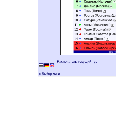
6
Спартак (Нальчик)
7
Динамо (Москва)
8
Томь (Томск)
9
Ростов (Ростов-на-До
10
Сатурн (Раменское)
11
Анжи (Махачкала)
12
Терек (Грозный)
13
Крылья Советов (Са
14
Амкар (Пермь)
15
Алания (Владикавказ
16
Сибирь (Новосибирс
Всего
Распечатать текущий тур
« Выбор лиги