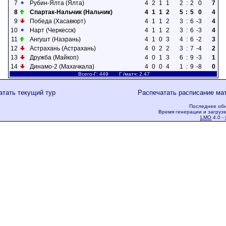
7
Рубин-Ялта (Ялта)
4
2
1
1
2
:
2
0
7
8
Спартак-Нальчик (Нальчик)
4
1
1
2
5
:
5
0
4
9
Победа (Хасавюрт)
4
1
1
2
3
:
6
-3
4
10
Нарт (Черкесск)
4
1
1
2
3
:
6
-3
4
11
Ангушт (Назрань)
4
1
0
3
4
:
6
-2
3
12
Астрахань (Астрахань)
4
0
2
2
3
:
7
-4
2
13
Дружба (Майкоп)
4
0
1
3
6
:
9
-3
1
14
Динамо-2 (Махачкала)
4
0
0
4
1
:
9
-8
0
Всего-Г: 449 Г /матч: 2.47
атать текущий тур
Распечатать расписание ма
Последнее обн
Время генерации и загрузк
LMO
4.0 -