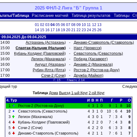
2025 ФНЛ-2 Лига “Б” Группа 1
ьтаты/Таблица
Расписание матчей
Таблица результатов
Таблицы
Ст
01
02
03
04
05
06
07
08
09
10
11
12
13
14
15
16
17
18
19
20
21
22
23
24
25
26
т 09.04.2025 До 09.04.2025
 14:00
Астрахань (Астрахань)
-
Динамо-Ставрополь (Ставрополь)
 15:00
Спартак-Нальчик (Нальчик)
-
Нарт (Черкесск)
 15:00
Кубань-Холдинг (Павловский)
-
Севастополь (Севастополь)
 16:00
Легион (Махачкала)
-
Победа (Хасавюрт)
 16:00
Ангушт (Назрань)
-
Динамо-2 (Махачкала)
 17:00
Рубин-Ялта (Ялта)
-
Ростов-2 (Ростов-на-Дону)
 17:00
Сочи-2 (Сочи)
-
Дружба (Майкоп)
Г: 15 Г/матч: 2.14
дущий тур
Следующ
Таблица
Дома
Выезд
1-ый Круг
2-ой Круг
4. Тур
И
В
Н
П
Г
Р
О
1
Ростов-2 (Ростов-на-Дону)
4
3
1
0
9
:
1
8
10
2
Севастополь (Севастополь)
4
3
1
0
10
:
6
4
10
3
Легион (Махачкала)
4
3
0
1
7
:
3
4
9
4
Кубань-Холдинг (Павловский)
4
2
2
0
7
:
4
3
8
5
Сочи-2 (Сочи)
4
2
2
0
6
:
3
3
8
6
Динамо-Ставрополь (Ставрополь)
4
2
1
1
7
:
6
1
7