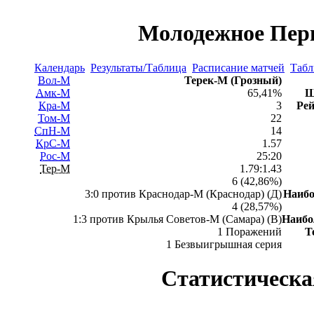
Молодежное Перв
Календарь
Результаты/Таблица
Расписание матчей
Табл
Вол-М
Терек-М (Грозный)
Амк-М
65,41%
Ш
Кра-М
3
Рей
Том-М
22
СпН-М
14
КрС-М
1.57
Рос-М
25:20
Тер-М
1.79:1.43
6 (42,86%)
3:0 против Краснодар-М (Краснодар) (Д)
Наиб
4 (28,57%)
1:3 против Крылья Советов-М (Самара) (В)
Наиб
1 Поражений
Т
1 Безвыигрышная серия
Статистическа