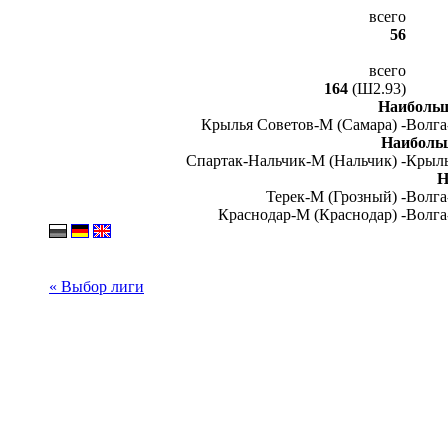
всего
56
всего
164
(Ш2.93)
Наибольш
Крылья Советов-М (Самара) -
Волга
Наиболь
Спартак-Нальчик-М (Нальчик) -
Крыль
Н
Терек-М (Грозный) -
Волга
Краснодар-М (Краснодар) -
Волга
« Выбор лиги