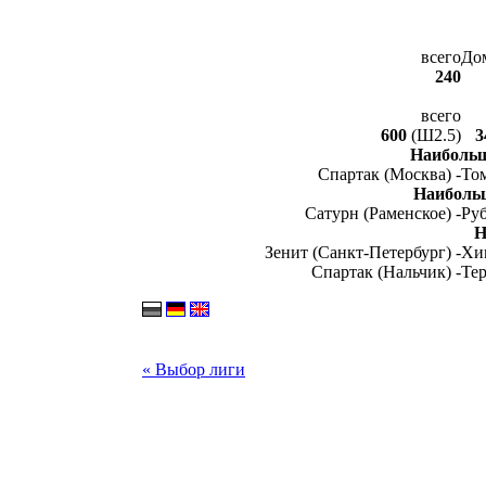
всего
До
240
всего
600
(Ш2.5)
3
Наибольш
Спартак (Москва) -
Том
Наиболь
Сатурн (Раменское) -
Руб
Н
Зенит (Санкт-Петербург) -
Хи
Спартак (Нальчик) -
Тер
« Выбор лиги