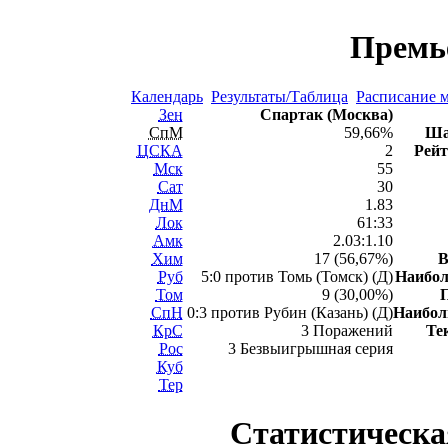
Премь
Календарь
Результаты/Таблица
Расписание 
Зен
Спартак (Москва)
СпМ
59,66%
Ша
ЦСКА
2
Рейт
Мск
55
Сат
30
ДнМ
1.83
Лок
61:33
Амк
2.03:1.10
Хим
17 (56,67%)
Руб
5:0 против Томь (Томск) (Д)
Наибо
Том
9 (30,00%)
СпН
0:3 против Рубин (Казань) (Д)
Наибо
КрС
3 Поражений
Те
Рос
3 Безвыигрышная серия
Куб
Тер
Статистическа