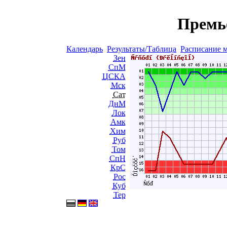
Премь
Календарь
Результаты/Таблица
Расписание 
Зен
СпМ
ЦСКА
Мск
Сат
ДнМ
Лок
Амк
Хим
Руб
Том
СпН
КрС
Рос
Куб
Тер