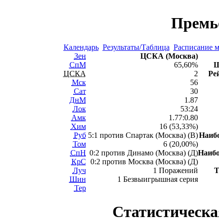
Премь
Календарь
Результаты/Таблица
Расписание м
Зен
ЦСКА (Москва)
СпМ
65,60%
Ш
ЦСКА
2
Ре
Мск
56
Сат
30
ДнМ
1.87
Лок
53:24
Амк
1.77:0.80
Хим
16 (53,33%)
Руб
5:1 против Спартак (Москва) (В)
Наиб
Том
6 (20,00%)
СпН
0:2 против Динамо (Москва) (Д)
Наиб
КрС
0:2 против Москва (Москва) (Д)
Луч
1 Поражений
Т
Шин
1 Безвыигрышная серия
Тер
Статистическа