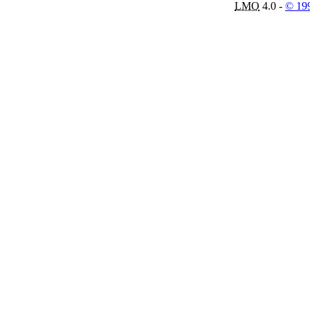
LMO
4.0 -
© 19