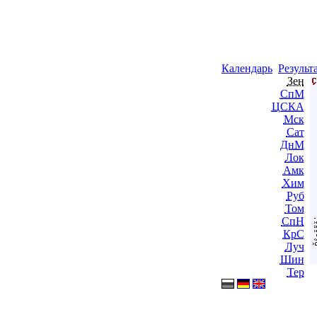
Календарь
Результ
Зен
СпМ
ЦСКА
Мск
Сат
ДнМ
Лок
Амк
Хим
Руб
Том
СпН
КрС
Луч
Шин
Тер