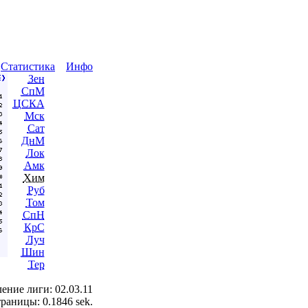
ы
Статистика
Инфо
Зен
СпМ
ЦСКА
Мск
Сат
ДнМ
Лок
Амк
Хим
Руб
Том
СпН
КрС
Луч
Шин
Тер
ение лиги: 02.03.11
раницы: 0.1846 sek.